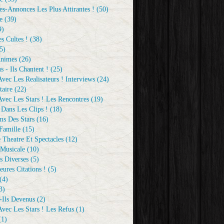
s-Annonces Les Plus Attirantes !
(50)
e
(39)
9)
s Cultes !
(38)
5)
Animes
(26)
s - Ils Chantent !
(25)
vec Les Realisateurs ! Interviews
(24)
aire
(22)
vec Les Stars ! Les Rencontres
(19)
 Dans Les Clips !
(18)
ms Des Stars
(16)
Famille
(15)
 Theatre Et Spectacles
(12)
Musicale
(10)
s Diverses
(5)
eures Citations !
(5)
(4)
3)
-Ils Devenus
(2)
vec Les Stars ! Les Refus
(1)
1)