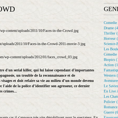
ROWD
GEN
Comedie
Drame
(4
Thriller
(
Horreur
(
Science-F
Les Boule
Comedie 
Biopics
(
Action
(1
e d'un serial killer, qui lui laisse cependant d'importantes
Fantastiq
opagnosie, un trouble de la reconnaissance et de
Western
(
es visages et doit refaire sa vie au milieu d’un monde devenu
Aventure
 l'aide de la police d’identifier son agresseur, ce dernier
Le Savie
s crimes...
En Live A
Les Chan
Policier
(
Romance
Guerre
(6
ssants car il s'annonce très vite déstabilisant pour le spectateur. En
Epouvant