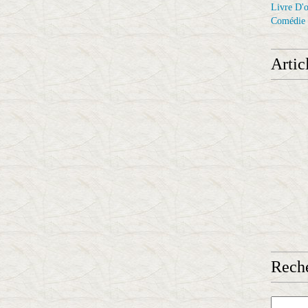
Livre D'o
Comédie
Artic
Reche