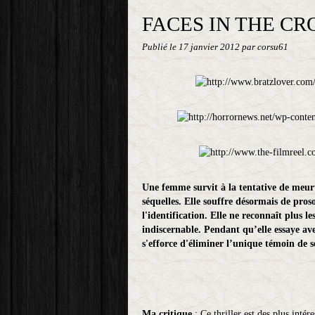
FACES IN THE C
Publié le
17 janvier 2012
par corsu61
Une femme survit à la tentative de meurtr
séquelles. Elle souffre désormais de pros
l'identification. Elle ne reconnaît plus l
indiscernable. Pendant qu’elle essaye avec
s'efforce d'éliminer l’unique témoin de se
Ma critique
: Ce thriller est des plus intére