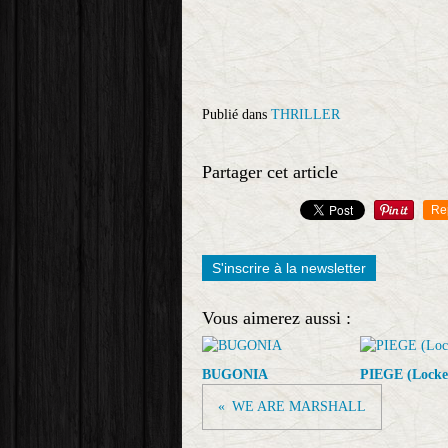
Publié dans
THRILLER
Partager cet article
Re
S'inscrire à la newsletter
Vous aimerez aussi :
BUGONIA
PIEGE (Locke
WE ARE MARSHALL