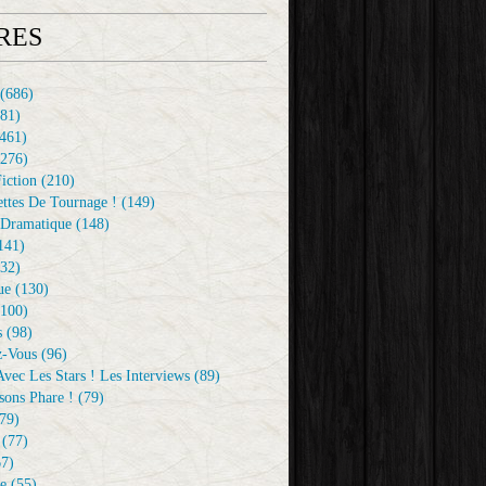
RES
(686)
81)
461)
276)
iction
(210)
ttes De Tournage !
(149)
Dramatique
(148)
141)
32)
ue
(130)
100)
s
(98)
z-Vous
(96)
vec Les Stars ! Les Interviews
(89)
sons Phare !
(79)
79)
(77)
7)
e
(55)