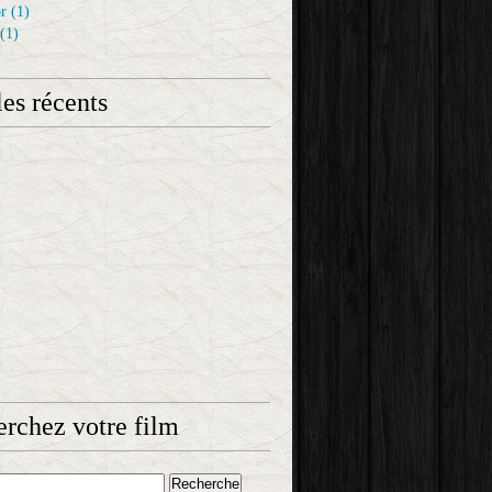
r
(1)
(1)
les récents
rchez votre film