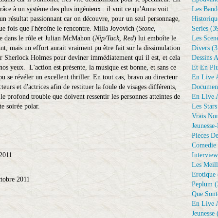
 grâce à un système des plus ingénieux : il voit ce qu'Anna voit
Les Bande
un résultat passionnant car on découvre, pour un seul personnage,
Historiqu
ue fois que l'héroïne le rencontre. Milla Jovovich (
Stone,
Series
(3
lée dans le rôle et Julian McMahon (
Nip/Tuck, Red
) lui emboîte le
Les Scene
ant, mais un effort aurait vraiment pu être fait sur la dissimulation
Divers
(3
eler Sherlock Holmes pour deviner immédiatement qui il est, et cela
Dessins 
nos yeux. L'action est présente, la musique est bonne, et sans ce
Et En Plu
pu se révéler un excellent thriller. En tout cas, bravo au directeur
En Live A
eurs et d'actrices afin de restituer la foule de visages différents,
Document
 le profond trouble que doivent ressentir les personnes atteintes de
En Live A
e soirée polar.
Les Stars
Vrais No
Jeunesse-
Pieces De
Comedie 
 2011
Interview
Les Meill
Erotique
ctobre 2011
Peplum
(
Que Sont
En Live A
Jeunesse
(