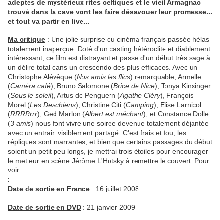
adeptes de mystérieux rites celtiques et le vieil Armagnac
trouvé dans la cave vont les faire désavouer leur promesse...
et tout va partir en live...
Ma critique
: Une jolie surprise du cinéma français passée hélas
totalement inaperçue. Doté d'un casting hétéroclite et diablement
intéressant, ce film est distrayant et passe d'un début très sage à
un délire total dans un crescendo des plus efficaces. Avec un
Christophe Alévêque (
Nos amis les flics
) remarquable, Armelle
(
Caméra café
), Bruno Salomone (
Brice de Nice
), Tonya Kinsinger
(
Sous le soleil
), Artus de Penguern (
Agathe Cléry
), François
Morel (
Les Deschiens
), Christine Citi (
Camping
), Elise Larnicol
(
RRRRrrr
), Ged Marlon (
Albert est méchant
), et Constance Dolle
(
3 amis
) nous font vivre une soirée devenue totalement déjantée
avec un entrain visiblement partagé. C'est frais et fou, les
répliques sont marrantes, et bien que certains passages du début
soient un petit peu longs, je mettrai trois étoiles pour encourager
le metteur en scène Jérôme L'Hotsky à remettre le couvert. Pour
voir...
:
Date de sortie en France
: 16 juillet 2008
:
Date de sortie en DVD
: 21 janvier 2009
: