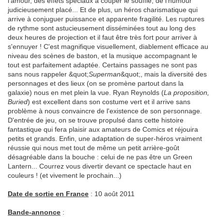
l'amour, des effets spéciaux à couper le souffle, de l'humour
judicieusement placé... Et de plus, un héros charismatique qui
arrive à conjuguer puissance et apparente fragilité. Les ruptures
de rythme sont astucieusement disséminées tout au long des
deux heures de projection et il faut être très fort pour arriver à
s'ennuyer ! C'est magnifique visuellement, diablement efficace au
niveau des scènes de baston, et la musique accompagnant le
tout est parfaitement adaptée. Certains passages ne sont pas
sans nous rappeler &quot;
Superman
&quot;, mais la diversité des
personnages et des lieux (on se promène partout dans la
galaxie) nous en met plein la vue. Ryan Reynolds (
La proposition,
Buried
) est excellent dans son costume vert et il arrive sans
problème à nous convaincre de l'existence de son personnage.
D'entrée de jeu, on se trouve propulsé dans cette histoire
fantastique qui fera plaisir aux amateurs de Comics et réjouira
petits et grands. Enfin, une adaptation de super-héros vraiment
réussie qui nous met tout de même un petit arrière-goût
désagréable dans la bouche : celui de ne pas être un Green
Lantern... Courrez vous divertir devant ce spectacle haut en
couleurs ! (et vivement le prochain...)
Date de sortie en France
: 10 août 2011
Bande-annonce
: