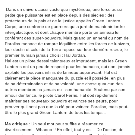
Dans un univers aussi vaste que mystérieux, une force aussi
petite que puissante est en place depuis des siècles : des
protecteurs de la paix et de la justice appelés Green Lantern
Corps, une confrérie de guerriers qui a juré de maintenir lordre
intergalactique, et dont chaque membre porte un anneau lui
conférant des super-pouvoirs. Mais quand un ennemi du nom de
Parallax menace de rompre léquilibre entre les forces de lunivers,
leur destin et celui de la Terre repose sur leur dernière recrue, le
premier humain jamais choisi : Hal Jordan.
Hal est un pilote dessai talentueux et imprudent, mais les Green
Lanterns ont un peu de respect pour les humains, qui nont jamais
exploité les pouvoirs infinis de lanneau auparavant. Hal est
clairement la pièce manquante du puzzle et il possède, en plus
de sa détermination et de sa volonté, une chose quaucun des
autres membres na jamais eu : son humanité. Soutenu par son
amour denfance, le pilote Carol Ferris, Hal doit rapidement
maîtriser ses nouveaux pouvoirs et vaincre ses peurs, pour
prouver quil nest pas que la clé pour vaincre Parallax, mais peut-
être le plus grand Green Lantern de tous les temps...
Ma critique
: Un seul mot peut suffire à résumer ce
divertissement : Whaooo !! En effet, tout y est... De l'action, de