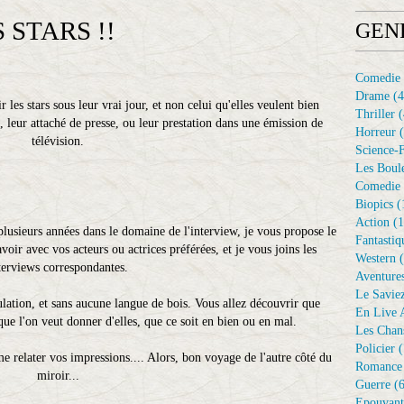
 STARS !!
GEN
Comedie
Drame
(4
les stars sous leur vrai jour, et non celui qu'elles veulent bien
Thriller
(
, leur attaché de presse, ou leur prestation dans une émission de
Horreur
(
télévision.
Science-F
Les Boule
Comedie 
Biopics
(
Action
(1
lusieurs années dans le domaine de l'interview, je vous propose le
Fantastiq
avoir avec vos acteurs ou actrices préférées, et je vous joins les
Western
(
terviews correspondantes.
Aventure
Le Savie
mulation, et sans aucune langue de bois. Vous allez découvrir que
En Live A
 que l'on veut donner d'elles, que ce soit en bien ou en mal.
Les Chan
Policier
(
e relater vos impressions.... Alors, bon voyage de l'autre côté du
Romance
miroir...
Guerre
(6
Epouvant