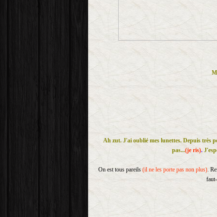
Mo
Ah zut. J'ai oublié mes lunettes. Depuis très p
pas...
(je ris)
.
J'esp
On est tous pareils
(il ne les porte pas non plus)
. Re
faut-