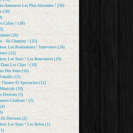
s-Annonces Les Plus Attirantes !
(50)
e
(39)
9)
s Cultes !
(38)
5)
Animes
(26)
s - Ils Chantent !
(25)
vec Les Realisateurs ! Interviews
(24)
aire
(22)
vec Les Stars ! Les Rencontres
(19)
 Dans Les Clips !
(18)
ms Des Stars
(16)
Famille
(15)
 Theatre Et Spectacles
(12)
Musicale
(10)
s Diverses
(5)
eures Citations !
(5)
(4)
3)
-Ils Devenus
(2)
vec Les Stars ! Les Refus
(1)
1)