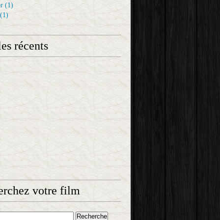
r
(1)
(1)
les récents
rchez votre film