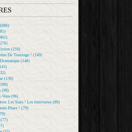
RES
(686)
81)
461)
276)
iction
(210)
ttes De Tournage !
(149)
Dramatique
(148)
141)
32)
ue
(130)
100)
s
(98)
z-Vous
(96)
vec Les Stars ! Les Interviews
(89)
sons Phare !
(79)
79)
(77)
7)
e
(55)