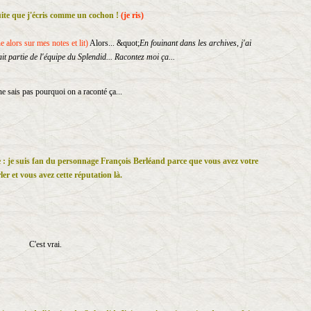
uite que j'écris comme un cochon !
(je ris)
e alors sur mes notes et lit)
Alors... &quot;
En
fouinant dans les archives, j'ai
it partie de l'équipe du Splendid... Racontez moi ça...
ne sais pas pourquoi on a raconté ça...
te : je suis fan du personnage François Berléand parce que vous avez votre
ler et vous avez cette réputation là.
C'est vrai.