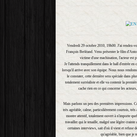
Vendredi 29 octobre 2010, 19h00. J'ai rendez-vo
François Berléand. Venu présenter le film d'Anto
victime d'une machination, l'acteur est 
Je l'attends tranquillement dans le hall d'entrée 
lorsqu'il arrive avec son équipe. Nous nous rendons
le constater, cette dernière sera spéciale dans pl
totalement surréaliste et elle va contenir la premièr
cache rien en ce qui concerne les acteurs,
Mais parlons un peu des premières impressions. Cont
très agréable, calme, particulièrement courtois, trè
montre attentif, totalement ouvert à n'importe que
travailler qui le tenaille, malgré une légère crainte
certaines interviews, sait d'où il vient et refuse
qu'agréable, bien que je n