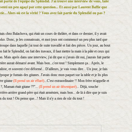
it partie de l'équipe du Splendid. J'ai trouvé une interview de vous, faite
 senti un peu agaçé par cette question... Et aussi par Laurent Baffie que
tie... Alors où est la vérité ? Vous avez fait partie du Splendid ou pas ?
'étais chez Balachova, qui était un cours de théâtre, et dans ce dernier, il y avait
sko. Donc, je les connaissais, et moi (eux ont commencé un peu plus tard que
oupe dans laquelle j'ai tout de suite travaillé et fait des pièces. Un jour, au bout
n fait le Splendid, on fait des travaux, il faut mettre la main à la pâte et ceux qui
n. Mais après dans une interview, j'ai dit que si j'avais dit oui, j'aurais fait partie
ière aurait démarré avant. Mais bon...c'est tout ! Simplement ça... Après, le
ste, et souvent c'est déformé... D'ailleurs, je vais vous dire... Un jour, je fais
poque je fumais des gitanes. J'avais donc mon paquet sur la table et je lis plus
ère gitane
(Il prend un air
effaré)
...C'est extraordinaire !! Mon frère m'appelle et
 ?, Maman était gitane ??"...
(Il prend un air désemparé)
... Déjà, souche
rière-arrière grand-père qui était arménien, mais bon... de là à dire que je suis
 du tout ! On pense que...! Mais il n'y a rien de sûr du tout !