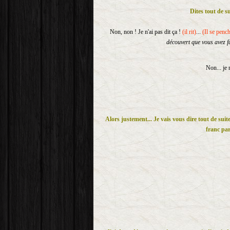
Dites tout de s
Non, non ! Je n'ai pas dit ça !
(il rit)
...
(Il se pench
découvert que vous avez fa
Non... je 
Alors justement... Je vais vous dire tout de sui
franc par