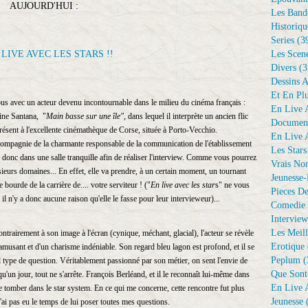
AUJOURD'HUI :
Les Bande
Historiqu
Series
(3
Les Scene
Divers
(3
Dessins 
Et En Plu
us avec un acteur devenu incontournable dans le milieu du cinéma français :
En Live A
ine Santana, "
Main basse sur une île"
, dans lequel il interprète un ancien flic
Document
présent à l'excellente cinémathèque de Corse, située à Porto-Vecchio.
En Live A
en compagnie de la charmante responsable de la communication de l'établissement
Les Stars
 donc dans une salle tranquille afin de réaliser l'interview. Comme vous pourrez
Vrais No
usieurs domaines... En effet, elle va prendre, à un certain moment, un tournant
Jeunesse-
e bourde de la carrière de.... votre serviteur ! ("
En live avec les star
s" ne vous
Pieces De
 il n'y a donc aucune raison qu'elle le fasse pour leur intervieweur)...
Comedie 
Interview
Les Meill
rairement à son image à l'écran (cynique, méchant, glacial), l'acteur se révèle
Erotique
s amusant et d'un charisme indéniable. Son regard bleu lagon est profond, et il se
Peplum
(
l type de question. Véritablement passionné par son métier, on sent l'envie de
Que Sont
 qu'un jour, tout ne s'arrête. François Berléand, et il le reconnaît lui-même dans
En Live A
 de tomber dans le star system. En ce qui me concerne, cette rencontre fut plus
Jeunesse
(
'ai pas eu le temps de lui poser toutes mes questions.