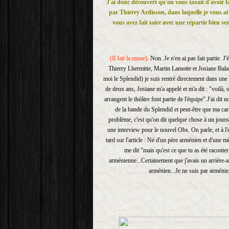
J'ai donc découvert qu'on vous taxait d'avoir fa
par Thierry Ardisson, dans laquelle je vous ai
vous avez fait taire avec une répartie bien sen
(Il fait la moue)
. Non. Je n'en ai pas fait partie. J
Thierry Lhermitte, Martin Lamotte et Josiane Bala
moi le Splendid) je suis rentré directement dans une tr
de deux ans, Josiane m'a appelé et m'a dit : "voilà, o
arrangent le théâtre font partie de l'équipe".J'ai dit no
de la bande du Splendid et peut-être que ma carr
problème, c'est qu'on dit quelque chose à un journali
une interview pour le nouvel Obs. On parle, et à l'é
tard sur l'article : Né d'un père arménien et d'une m
me dit "mais qu'est ce que tu as été raconter
arménienne...Certainement que j'avais un arrière-ar
arménien...Je ne suis par arménien