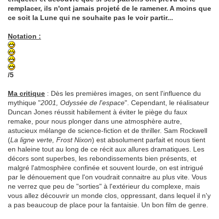
remplacer, ils n'ont jamais projeté de le ramener. A moins que
ce soit la Lune qui ne souhaite pas le voir partir...
Notation :
/5
Ma critique
: Dès les premières images, on sent l'influence du
mythique "
2001, Odyssée de
l'espace
". Cependant, le réalisateur
Duncan Jones réussit habilement à éviter le piège du faux
remake, pour nous plonger dans une atmosphère autre,
astucieux mélange de science-fiction et de thriller. Sam Rockwell
(
La ligne verte, Frost Nixon
) est absolument parfait et nous tient
en haleine tout au long de ce récit aux allures dramatiques. Les
décors sont superbes, les rebondissements bien présents, et
malgré l'atmosphère confinée et souvent lourde, on est intrigué
par le dénouement que l'on voudrait connaitre au plus vite. Vous
ne verrez que peu de "sorties" à l'extérieur du complexe, mais
vous allez découvrir un monde clos, oppressant, dans lequel il n'y
a pas beaucoup de place pour la fantaisie. Un bon film de genre.