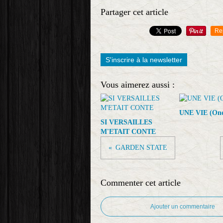
Partager cet article
Re
S'inscrire à la newsletter
Vous aimerez aussi :
UNE VIE (One 
SI VERSAILLES
M'ETAIT CONTE
GARDEN STATE
Commenter cet article
Ajouter un commentaire