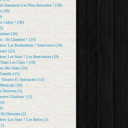
s-Annonces Les Plus Attirantes !
(50)
e
(39)
9)
s Cultes !
(38)
5)
Animes
(26)
s - Ils Chantent !
(25)
vec Les Realisateurs ! Interviews
(24)
aire
(22)
vec Les Stars ! Les Rencontres
(19)
 Dans Les Clips !
(18)
ms Des Stars
(16)
Famille
(15)
 Theatre Et Spectacles
(12)
Musicale
(10)
s Diverses
(5)
eures Citations !
(5)
(4)
3)
-Ils Devenus
(2)
vec Les Stars ! Les Refus
(1)
1)