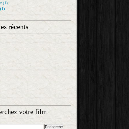
r
(1)
(1)
les récents
rchez votre film