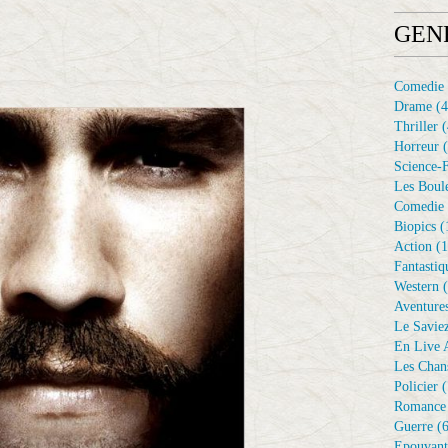
GEN
Comedie
Drame
(4
Thriller
(
Horreur
(
Science-F
Les Boule
Comedie 
Biopics
(
Action
(1
Fantastiq
Western
(
Aventure
Le Savie
En Live A
Les Chan
Policier
(
Romance
Guerre
(6
Epouvant