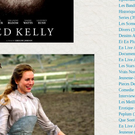
Les Bande
Historiqu
Series
(3
Les Scene
Divers
(3
Dessins 
Et En Plu
En Live A
Document
En Live A
Les Stars
Vrais No
Jeunesse-
Pieces De
Comedie 
Interview
Les Meill
Erotique
Peplum
(
Que Sont
En Live A
Jeunesse
(