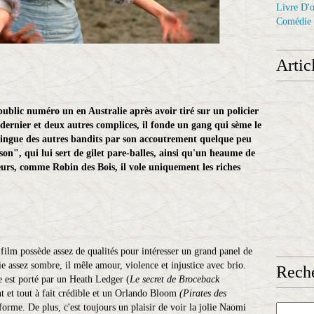
Livre D'o
Comédie
Artic
ublic numéro un en Australie après avoir tiré sur un policier
dernier et deux autres complices, il fonde un gang qui sème le
stingue des autres bandits par son accoutrement quelque peu
son", qui lui sert de gilet pare-balles, ainsi qu'un heaume de
leurs, comme Robin des Bois, il vole uniquement les riches
e film possède assez de qualités pour intéresser un grand panel de
e assez sombre, il mêle amour, violence et injustice avec brio.
Reche
e est porté par un Heath Ledger (
Le secret de Broceback
t et tout à fait crédible et un Orlando Bloom
(Pirates des
 forme. De plus, c'est toujours un plaisir de voir la jolie Naomi