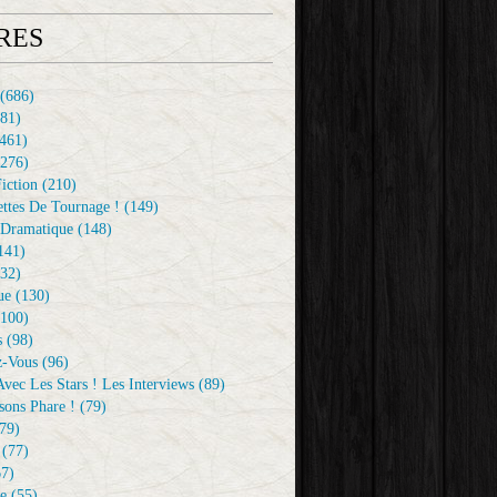
RES
(686)
81)
461)
276)
iction
(210)
ttes De Tournage !
(149)
Dramatique
(148)
141)
32)
ue
(130)
100)
s
(98)
z-Vous
(96)
vec Les Stars ! Les Interviews
(89)
sons Phare !
(79)
79)
(77)
7)
e
(55)