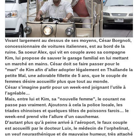
Vivant largement au dessus de ses moyens, César Borgnoli,
concessionnaire de voitures italiennes, est au bord de la
ruine. Sa soeur Alex, qui vit en couple avec sa compagne
Kim, lui propose de sauver le garage familial en lui mettant
un marché en mains. César doit se faire passer pour le
"mari" de Kim afin d’aller adopter légalement en Thaïlande la
petite Maï, une adorable fillette de 5 ans, que le couple de
femmes désire accueillir plus que tout au monde.
César s’imagine partir pour un week-end joignant l’utile à
l’agréable…
Mais, entre lui et Kim, sa "nouvelle femme", le courant ne
passe pas vraiment. Ajoutons à cela la police locale, les
triades chinoises et quelques têtes de poissons farcis… le
week-end prend vite l’allure d’un cauchemar.
D’autant plus qu’à peine arrivé à l’aéroport, le faux couple
est accueilli par le docteur Luix, le médecin de l’orphelinat,
un veuf neurasthénique et de mauvaise humeur, très attaché