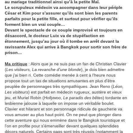
au mariage traditionnel ainsi qu’à la petite Maï.
Le scrupuleux médecin va accompagner dans leur périple
César et Kim pour s’assurer qu’ils sont bien les parents
parfaits pour la petite fille, et surtout pour vérifier qu’ils
forment bien un vrai couple…
Devant le spectacle de ce couple improvisé et toujours en
désaccord, le docteur Luix va de stupéfaction en
étonnement, jusqu’au jour où il tombe en arrêt devant la
ravissante Alex qui arrive à Bangkok pour sortir son frère de
prison…
Ma critique
: Alors que je ne suis pas un fan de Christian Clavier
(
Les visiteurs, La revanche d'une blonde
), je dois bien admettre
que j'ai bien ri. Cette comédie menée à cent à l'heure nous
propose tout un tas de situations amusantes en plus d'être
peuplée de personnages très sympathiques. Jean Reno (
Léon,
Les visiteurs
) est parfait en médecin rugueux, austère et vieux
jeu, et Muriel Robin (
Hollywoo, Le paradis des bêtes
) tordante en
lesbienne jalouse à laquelle on impose un véritable boulet.
Clavier est hilarant et son personnage ridicule de gaucherie va
vous amuser au plus haut point. On ne peut que plonger dans
cette aventure qui nous emmène dans le Bangkok touristique et
l'on en profite pour s'émerveiller devant quelques splendides
décors naturels. Certains gags sont très réussis (notamment la