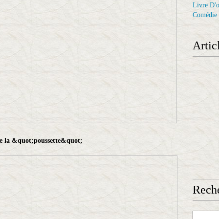
Livre D'o
Comédie
Artic
e la &quot;poussette&quot;
Reche