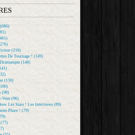
RES
(686)
81)
461)
276)
iction
(210)
ttes De Tournage !
(149)
Dramatique
(148)
141)
32)
ue
(130)
100)
s
(98)
z-Vous
(96)
vec Les Stars ! Les Interviews
(89)
sons Phare !
(79)
79)
(77)
7)
e
(55)