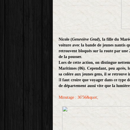
Nicole (
Geneviève Grad
), la fille du Mar
voiture avec la bande de jeunes nantis qu
retrouvent bloqués sur la route par une 2
de la pousser.
Lors de cette action, on distingue nettem
Maritimes (06). Cependant, peu après, l
sa colère aux jeunes gens, il se retrouve 
I
l faut croire que voyager dans ce type 
de département aussi vite que la lumière.
Minutage : 36'56&quot;