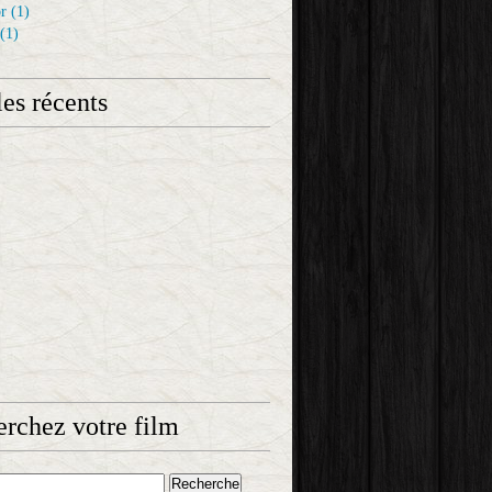
r
(1)
(1)
les récents
rchez votre film