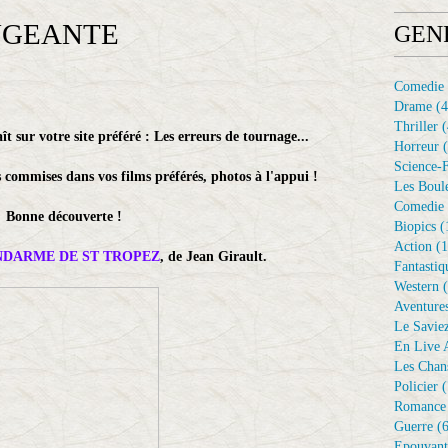
NGEANTE
GEN
Comedie
Drame
(4
Thriller
(
 sur votre site préféré : Les erreurs de tournage...
Horreur
(
Science-F
 commises dans vos films préférés, photos à l'appui !
Les Boule
Comedie 
Bonne découverte !
Biopics
(
Action
(1
NDARME DE ST TROPEZ
, de Jean Girault.
Fantastiq
Western
(
Aventure
Le Savie
En Live A
Les Chan
Policier
(
Romance
Guerre
(6
Epouvant