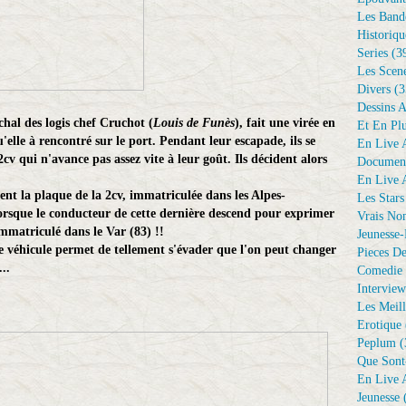
Les Bande
Historiqu
Series
(3
Les Scene
Divers
(3
Dessins 
échal des logis chef Cruchot (
Louis de Funès
), fait une virée en
Et En Plu
'elle à rencontré sur le port. Pendant leur escapade, ils se
En Live A
cv qui n'avance pas assez vite à leur goût. Ils décident alors
Document
En Live A
ent la plaque de la 2cv, immatriculée dans les Alpes-
Les Stars
orsque le conducteur de cette dernière descend pour exprimer
Vrais No
immatriculé dans le Var (83) !!
Jeunesse-
de véhicule permet de tellement s'évader que l'on peut changer
Pieces De
..
Comedie 
Interview
Les Meill
Erotique
Peplum
(
Que Sont
En Live A
Jeunesse
(