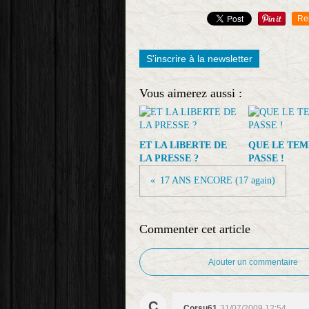
Re
S'inscrire à la newsletter
Vous aimerez aussi :
ET LA LIBERTE DE
QUE LE TEM
LA PRESSE ?
PASSE !
17 ANS ENCORE (17 again)
Commenter cet article
Ajouter un commentaire
C
Corsu61
31/07/2009 12:54