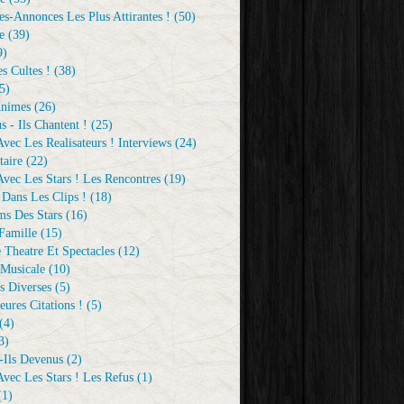
s-Annonces Les Plus Attirantes !
(50)
e
(39)
9)
s Cultes !
(38)
5)
Animes
(26)
s - Ils Chantent !
(25)
vec Les Realisateurs ! Interviews
(24)
aire
(22)
vec Les Stars ! Les Rencontres
(19)
 Dans Les Clips !
(18)
ms Des Stars
(16)
Famille
(15)
 Theatre Et Spectacles
(12)
Musicale
(10)
s Diverses
(5)
eures Citations !
(5)
(4)
3)
-Ils Devenus
(2)
vec Les Stars ! Les Refus
(1)
1)