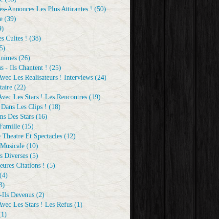
s-Annonces Les Plus Attirantes !
(50)
e
(39)
9)
s Cultes !
(38)
5)
Animes
(26)
s - Ils Chantent !
(25)
vec Les Realisateurs ! Interviews
(24)
aire
(22)
vec Les Stars ! Les Rencontres
(19)
 Dans Les Clips !
(18)
ms Des Stars
(16)
Famille
(15)
 Theatre Et Spectacles
(12)
Musicale
(10)
s Diverses
(5)
eures Citations !
(5)
(4)
3)
-Ils Devenus
(2)
vec Les Stars ! Les Refus
(1)
1)