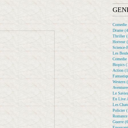
GEN
Comedie
Drame
(4
Thriller
(
Horreur
(
Science-F
Les Boule
Comedie 
Biopics
(
Action
(1
Fantastiq
Western
(
Aventure
Le Savie
En Live A
Les Chan
Policier
(
Romance
Guerre
(6
Epouvant