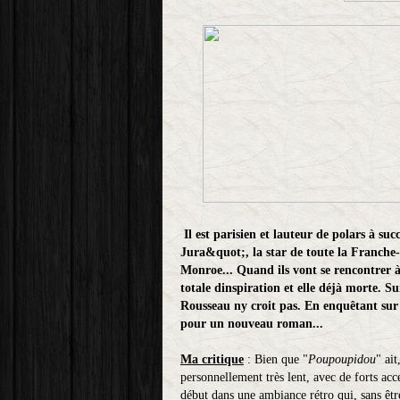
Il est parisien et lauteur de polars à su
Jura&quot;, la star de toute la Franche-
Monroe... Quand ils vont se rencontrer à 
totale dinspiration et elle déjà morte. 
Rousseau ny croit pas. En enquêtant sur l
pour un nouveau roman...
Ma critique
: Bien que "
Poupoupidou
" ait
personnellement très lent, avec de forts acc
début dans une ambiance rétro qui, sans êtr