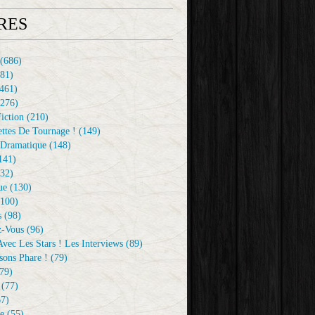
RES
(686)
81)
461)
276)
iction
(210)
ttes De Tournage !
(149)
Dramatique
(148)
141)
32)
ue
(130)
100)
s
(98)
z-Vous
(96)
vec Les Stars ! Les Interviews
(89)
sons Phare !
(79)
79)
(77)
7)
e
(55)