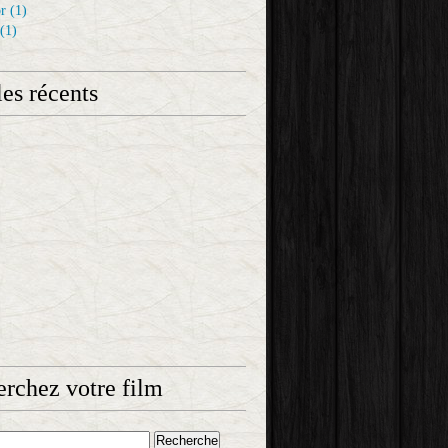
r
(1)
(1)
les récents
rchez votre film