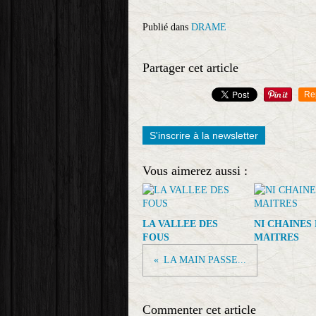
Publié dans
DRAME
Partager cet article
Re
S'inscrire à la newsletter
Vous aimerez aussi :
LA VALLEE DES
NI CHAINES 
FOUS
MAITRES
LA MAIN PASSE...
Commenter cet article