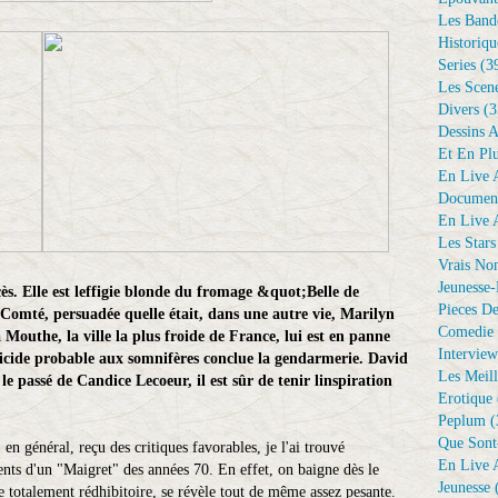
Les Bande
Historiqu
Series
(3
Les Scene
Divers
(3
Dessins 
Et En Plu
En Live A
Document
En Live A
Les Stars
Vrais No
Jeunesse-
ccès. Elle est leffigie blonde du fromage &quot;Belle de
Pieces De
Comté, persuadée quelle était, dans une autre vie, Marilyn
Comedie 
Mouthe, la ville la plus froide de France, lui est en panne
Interview
Suicide probable aux somnifères conclue la gendarmerie. David
Les Meill
e passé de Candice Lecoeur, il est sûr de tenir linspiration
Erotique
Peplum
(
Que Sont
, en général, reçu des critiques favorables, je l'ai trouvé
En Live A
ents d'un "Maigret" des années 70. En effet, on baigne dès le
Jeunesse
(
e totalement rédhibitoire, se révèle tout de même assez pesante.