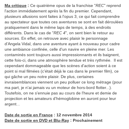
Ma critique
:
Ce quatrième opus de la franchise "
REC
" reprend
l'action immédiatement après la fin du premier. Cependant,
plusieurs allusions sont faites à l'opus 3, ce qui fait comprendre
au spectateur que toutes ces aventures se sont en fait déroulées
pratiquement dans le même laps de temps, à des endroits
différents. Dans le cas de "
REC 4
", on sent bien le retour au
sources. En effet, on retrouve avec plaisir le personnage
d'Angela Vidal, dans une aventure ayant à nouveau pour cadre
une ambiance confinée, celle d'un navire en pleine mer. Les
contaminés sont toujours aussi impressionnants et ils baignent,
cette fois-ci, dans une atmosphère tendue et très rythmée. Il est
cependant dommageable que les scènes d'action soient à ce
point si mal filmées (c'était déjà le cas dans le premier film), ce
qui gâche un peu notre plaisir. De plus, certaines
invraisemblances viennent un peu polluer ce long métrage (pour
ma part, je n'ai jamais vu un moteur de hors-bord flotter...).
Toutefois, on ne s'ennuie pas au cours de l'heure et demie de
projection et les amateurs d'hémoglobine en auront pour leur
argent...
Date de sortie en France
: 12 novembre 2014
Date de sortie en DVD et Blu-Ray
: Prochainement