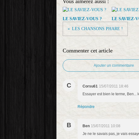
Vous aimerez aussi :
LE SAVIEZ-VOUS ?
LE SAVIEZ-V
LES CHANSONS PHARE !
Commenter cet article
Ajouter un commentaire
C
Corsu61
15/07/2011 18:46
Essayer est bien le terme, Ben... l
Répondre
B
Ben
15/07/2011 10:08
Je ne le savais pas, je vais essaye