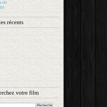
r
(1)
(1)
les récents
rchez votre film