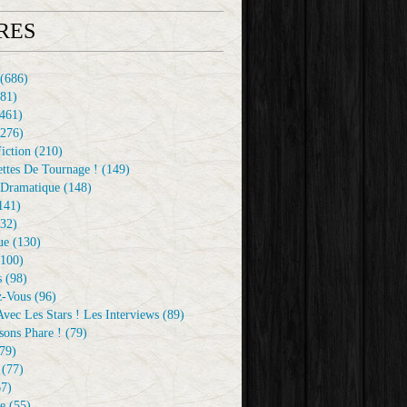
RES
(686)
81)
461)
276)
iction
(210)
ttes De Tournage !
(149)
Dramatique
(148)
141)
32)
ue
(130)
100)
s
(98)
z-Vous
(96)
vec Les Stars ! Les Interviews
(89)
sons Phare !
(79)
79)
(77)
7)
e
(55)