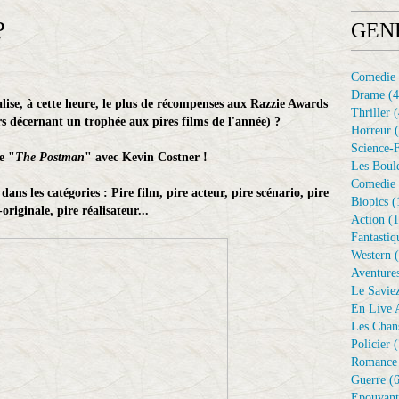
?
GEN
Comedie
Drame
(4
lise, à cette heure, le plus de récompenses aux Razzie Awards
Thriller
(
 décernant un trophée aux pires films de l'année) ?
Horreur
(
Science-F
de "
The Postman
" avec Kevin Costner !
Les Boule
Comedie 
dans les catégories : Pire film, pire acteur, pire scénario, pire
Biopics
(
originale, pire réalisateur...
Action
(1
Fantastiq
Western
(
Aventure
Le Savie
En Live A
Les Chan
Policier
(
Romance
Guerre
(6
Epouvant