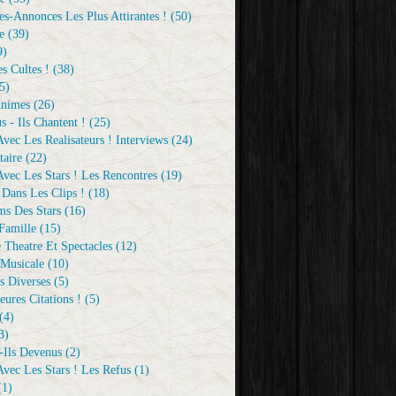
s-Annonces Les Plus Attirantes !
(50)
e
(39)
9)
s Cultes !
(38)
5)
Animes
(26)
s - Ils Chantent !
(25)
vec Les Realisateurs ! Interviews
(24)
aire
(22)
vec Les Stars ! Les Rencontres
(19)
 Dans Les Clips !
(18)
ms Des Stars
(16)
Famille
(15)
 Theatre Et Spectacles
(12)
Musicale
(10)
s Diverses
(5)
eures Citations !
(5)
(4)
3)
-Ils Devenus
(2)
vec Les Stars ! Les Refus
(1)
1)