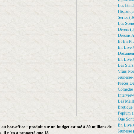
Les Bande
Historiqu
Series
(3
Les Scene
Divers
(3
Dessins 
Et En Plu
En Live A
Document
En Live A
Les Stars
Vrais No
Jeunesse-
Pieces De
Comedie 
Interview
Les Meill
Erotique
Peplum
(
Que Sont
En Live A
 au box-office : produit sur un budget estimé à 80 millions de
Jeunesse
(
s, il n'en a rapporté que 18.