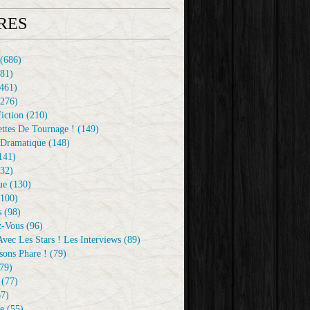
RES
(686)
81)
461)
276)
iction
(210)
ttes De Tournage !
(149)
Dramatique
(148)
141)
32)
ue
(130)
100)
s
(98)
z-Vous
(96)
vec Les Stars ! Les Interviews
(89)
sons Phare !
(79)
79)
(77)
7)
e
(55)