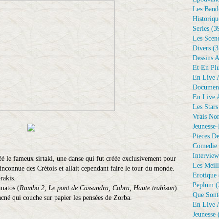
Les Bande
Historiqu
Series
(3
Les Scene
Divers
(3
Dessins 
Et En Plu
En Live A
Document
En Live A
Les Stars
Vrais No
Jeunesse-
Pieces De
Comedie 
Interview
éé le fameux sirtaki, une danse qui fut créée exclusivement pour
Les Meill
s inconnue des Crétois et allait cependant faire le tour du monde.
Erotique
rakis.
Peplum
(
matos (
Rambo 2, Le pont de Cassandra, Cobra, Haute trahison
)
Que Sont
'acné qui couche sur papier les pensées de Zorba.
En Live A
Jeunesse
(