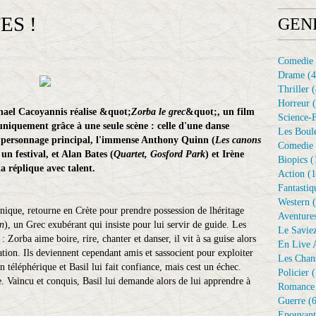
ES !
GEN
Comedie
Drame
(4
Thriller
(
Horreur
(
hael Cacoyannis réalise &quot;
Zorba le grec
&quot;, un film
Science-F
uniquement grâce à une seule scène : celle d'une danse
Les Boule
le personnage principal, l'immense Anthony Quinn (
Les canons
Comedie 
e un festival, et Alan Bates (
Quartet, Gosford Park
) et Irène
Biopics
(
la réplique avec talent.
Action
(1
Fantastiq
Western
(
nnique, retourne en Crète pour prendre possession de lhéritage
Aventure
n
), un Grec exubérant qui insiste pour lui servir de guide. Les
Le Savie
 Zorba aime boire, rire, chanter et danser, il vit à sa guise alors
En Live A
tion. Ils deviennent cependant amis et sassocient pour exploiter
Les Chan
téléphérique et Basil lui fait confiance, mais cest un échec.
Policier
(
ge. Vaincu et conquis, Basil lui demande alors de lui apprendre à
Romance
Guerre
(6
Epouvant