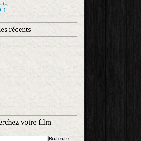
r
(1)
(1)
les récents
rchez votre film