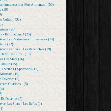
s-Annonces Les Plus Attirantes !
(50)
e
(39)
9)
s Cultes !
(38)
5)
Animes
(26)
s - Ils Chantent !
(25)
vec Les Realisateurs ! Interviews
(24)
aire
(22)
vec Les Stars ! Les Rencontres
(19)
 Dans Les Clips !
(18)
ms Des Stars
(16)
Famille
(15)
 Theatre Et Spectacles
(12)
Musicale
(10)
s Diverses
(5)
eures Citations !
(5)
(4)
3)
-Ils Devenus
(2)
vec Les Stars ! Les Refus
(1)
1)