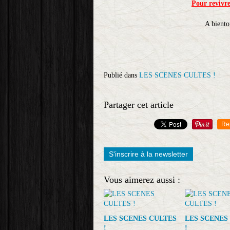
Pour revivre
A biento
Publié dans
LES SCENES CULTES !
Partager cet article
Re
S'inscrire à la newsletter
Vous aimerez aussi :
LES SCENES CULTES
LES SCENES
!
!