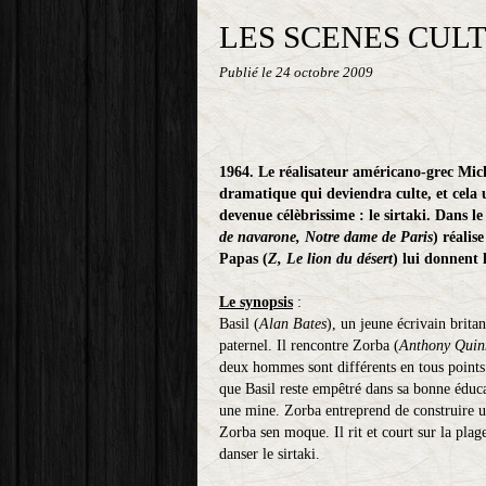
LES SCENES CULT
Publié le
24 octobre 2009
1964. Le réalisateur américano-grec Mic
dramatique qui deviendra culte, et cela 
devenue célèbrissime : le sirtaki. Dans 
de
navarone, Notre dame de Paris
) réalis
Papas (
Z, Le lion du désert
) lui donnent 
Le synopsis
:
Basil (
Alan Bates
), un jeune écrivain brita
paternel. Il rencontre Zorba (
Anthony Quin
deux hommes sont différents en tous points :
que Basil reste empêtré dans sa bonne éduca
une mine. Zorba entreprend de construire un 
Zorba sen moque. Il rit et court sur la pla
danser le sirtaki.