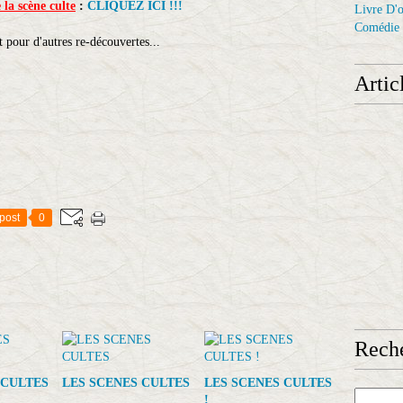
 la scène culte
:
CLIQUEZ ICI !!!
Livre D'o
Comédie
t pour d'autres re-découvertes...
Artic
post
0
Reche
 CULTES
LES SCENES CULTES
LES SCENES CULTES
!