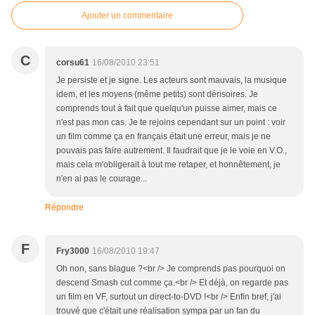
Ajouter un commentaire
C
corsu61
16/08/2010 23:51
Je persiste et je signe. Les acteurs sont mauvais, la musique
idem, et les moyens (même petits) sont dérisoires. Je
comprends tout à fait que quelqu'un puisse aimer, mais ce
n'est pas mon cas. Je te rejoins cependant sur un point : voir
un film comme ça en français était une erreur, mais je ne
pouvais pas faire autrement. Il faudrait que je le voie en V.O.,
mais cela m'obligerait à tout me retaper, et honnêtement, je
n'en ai pas le courage...
Répondre
F
Fry3000
16/08/2010 19:47
Oh non, sans blague ?<br /> Je comprends pas pourquoi on
descend Smash cut comme ça.<br /> Et déjà, on regarde pas
un film en VF, surtout un direct-to-DVD !<br /> Enfin bref, j'ai
trouvé que c'était une réalisation sympa par un fan du