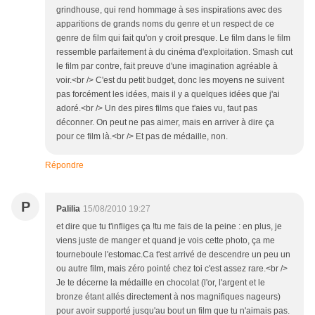
grindhouse, qui rend hommage à ses inspirations avec des
apparitions de grands noms du genre et un respect de ce
genre de film qui fait qu'on y croit presque. Le film dans le film
ressemble parfaitement à du cinéma d'exploitation. Smash cut
le film par contre, fait preuve d'une imagination agréable à
voir.<br /> C'est du petit budget, donc les moyens ne suivent
pas forcément les idées, mais il y a quelques idées que j'ai
adoré.<br /> Un des pires films que t'aies vu, faut pas
déconner. On peut ne pas aimer, mais en arriver à dire ça
pour ce film là.<br /> Et pas de médaille, non.
Répondre
P
Palilia
15/08/2010 19:27
et dire que tu t'infliges ça !tu me fais de la peine : en plus, je
viens juste de manger et quand je vois cette photo, ça me
tourneboule l'estomac.Ca t'est arrivé de descendre un peu un
ou autre film, mais zéro pointé chez toi c'est assez rare.<br />
Je te décerne la médaille en chocolat (l'or, l'argent et le
bronze étant allés directement à nos magnifiques nageurs)
pour avoir supporté jusqu'au bout un film que tu n'aimais pas.