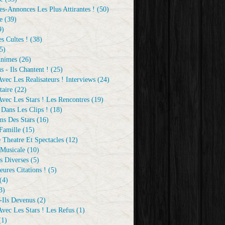
s-Annonces Les Plus Attirantes !
(50)
e
(39)
9)
s Cultes !
(38)
5)
Animes
(26)
s - Ils Chantent !
(25)
vec Les Realisateurs ! Interviews
(24)
aire
(22)
vec Les Stars ! Les Rencontres
(19)
 Dans Les Clips !
(18)
ms Des Stars
(16)
Famille
(15)
 Theatre Et Spectacles
(12)
Musicale
(10)
s Diverses
(5)
eures Citations !
(5)
(4)
3)
-Ils Devenus
(2)
vec Les Stars ! Les Refus
(1)
1)