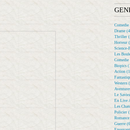
GEN
Comedie
Drame
(4
Thriller
(
Horreur
(
Science-F
Les Boule
Comedie 
Biopics
(
Action
(1
Fantastiq
Western
(
Aventure
Le Savie
En Live A
Les Chan
Policier
(
Romance
Guerre
(6
Epouvant