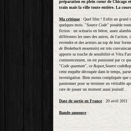
préparation en plein coeur de Chicago et 
train mais la ville toute entière. La cou
Ma critique
: Quel film ! Enfin un grand 
quelques mois. "
Source Code
" possède tout
fiction : un scénario en béton, assez alamb
différentes les unes des autres, de l'actio
revendre et des acteurs au top de leur form
de Brokeback mountain
) est très convainc
apporte sa touche de sensibilité et Véra Fa
commencement, on est passionné par ce que 
"
Code quantum
", ce &quot;
Source code
&qu
cette enquête découpée dans le temps, pars
investigation. Bien moins compliquée que ce
passionner pour se terminer en véritable ap
rare de passer un moment aussi jouissif...
Date de sortie en France
: 20 avril 2011
Bande-annonce
: