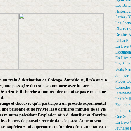
Les Bande
Historiqu
Series
(3
Les Scene
Divers
(3
Dessins 
Et En Plu
En Live A
Document
En Live A
Les Stars
Vrais No
Jeunesse-
ns un train à destination de Chicago. Amnésique, il n'a aucun
Pieces De
re, une passagère du train se comporte avec lui avec
Comedie 
. Désorienté, il cherche à comprendre ce qui se passe mais une
Interview
rd.
Les Meill
étrange et découvre qu'il participe à un procédé expérimental
Erotique
'une personne et de revivre les 8 dernières minutes de sa vie.
Peplum
(
s minutes précédant l'explosion afin d'identifier et d'arrêter
Que Sont
, les chances de pouvoir revenir dans le passé s'amenuisent.
En Live A
on, ses supérieurs lui apprennent qu'un deuxième attentat est en
Jeunesse
(