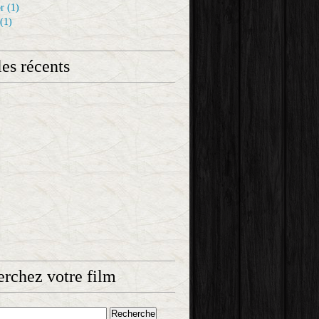
r
(1)
(1)
les récents
rchez votre film