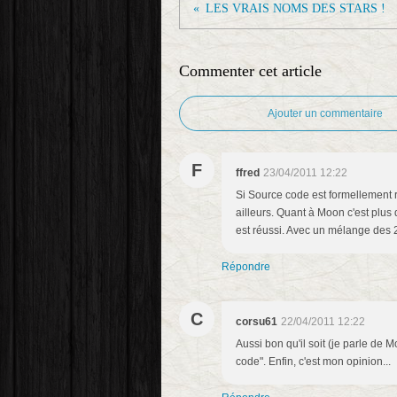
LES VRAIS NOMS DES STARS !
Commenter cet article
Ajouter un commentaire
F
ffred
23/04/2011 12:22
Si Source code est formellement ré
ailleurs. Quant à Moon c'est plus
est réussi. Avec un mélange des 2 p
Répondre
C
corsu61
22/04/2011 12:22
Aussi bon qu'il soit (je parle de 
code". Enfin, c'est mon opinion...