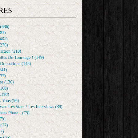
RES
(686)
81)
461)
276)
iction
(210)
ttes De Tournage !
(149)
Dramatique
(148)
141)
32)
ue
(130)
100)
s
(98)
z-Vous
(96)
vec Les Stars ! Les Interviews
(89)
sons Phare !
(79)
79)
(77)
7)
e
(55)