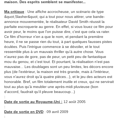
maison. Des esprits semblent se manifester...
Ma critique
: Une affiche accrocheuse, un scénario de type
&quot;Slasher&quot; qui a tout pour nous attirer, une bande-
annonce mouvementée, le réalisateur David Smith réussit la
parfaite escroquerie au genre. En effet, si vous louez ce film pour
avoir peur, le moins que l'on puisse dire, c'est que cela va rater.
Ce film d'horreur n'en a que le nom, et pendant la première
heure, il ne se passe rien du tout, à part quelques fausses pistes
éculées. Puis l'intrigue commence à se dévoiler, et le tout
ressemble plus à un mauvais thriller qu'à autre chose. Vous
n'aurez pas de gore, pas de peur, un petit peu de fantastique
mou du genou, et c'est tout. Et pourtant, la réalisation n'est pas
mauvaise... Les doublages sont un peu limites, les décors encore
plus (de l'extérieur, la maison est très grande, mais à l'intérieur,
vous n'aurez droit qu'à quatre pièces...), et le jeu des acteurs est
honorable. Bref, un film totalement inutile et creux, qui ne servirait
tout au plus qu'à meubler une après-midi pluvieuse (bon
d'accord, faudrait qu'il pleuve beaucoup...)
:
Date de sortie au Royaume-Uni :
12 août 2005
:
Date de sortie en DVD
: 09 avril 2009
: