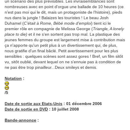
un scénario des plus prévisibles. Les invraisemblances sont
nombreuses avec en point d'orgue une ballade de 10 heures (ce
n'est pas moi qui le dit, mais un protagoniste de l'histoire), pieds
nus dans la jungle ! Balaizes les touristes ! Le beau Josh
Duhamel (
C'était à Rome, Bébé mode d'emploi
) tient ici le
premier rôle en compagnie de Melissa George (
Triangle, A lonely
place to die)
et il ne s'en sortent pas trop mal. La plastique des
jeunes femmes du groupe est largement mise à contribution mais
ça n'apporte qu'un petit plus à un divertissement qui, de plus,
nous gratifie d'un final bâclé. Petit avertissement pour les plus
sensibles : quelques scènes sont assez gores ! Bref, un film sitôt
vu, sitôt oublié, devant lequel on ne s'ennuie pas à condition de
ne pas être trop pinailleur...Deux smileys et demis.
Notation
:
/5
Date de sortie aux Etats-Unis
: 01 décembre 2006
Date de sortie en DVD
: 10 juillet 2008
Bande-annonce
: