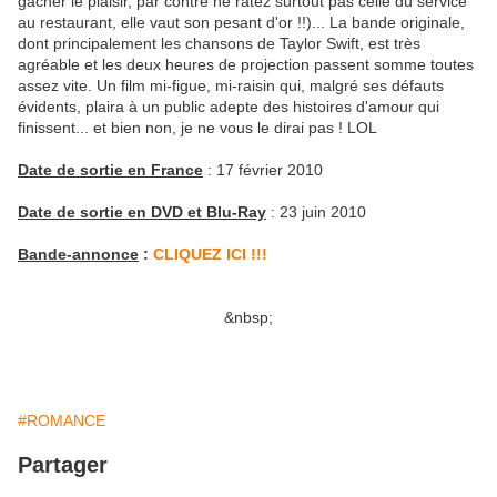
gâcher le plaisir, par contre ne ratez surtout pas celle du service
au restaurant, elle vaut son pesant d'or !!)... La bande originale,
dont principalement les chansons de Taylor Swift, est très
agréable et les deux heures de projection passent somme toutes
assez vite. Un film mi-figue, mi-raisin qui, malgré ses défauts
évidents, plaira à un public adepte des histoires d'amour qui
finissent... et bien non, je ne vous le dirai pas ! LOL
Date de sortie en France
: 17 février 2010
Date de sortie en DVD et Blu-Ray
: 23 juin 2010
Bande-annonce
:
CLIQUEZ ICI !!!
&nbsp;
#ROMANCE
Partager