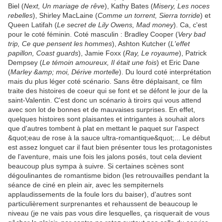
Biel (
Next, Un
mariage de rêve
), Kathy Bates (
Misery, Les noces
rebelles
), Shirley MacLaine (
Comme un torrent, Sierra torride
) et
Queen Latifah (
Le secret de Lily Owens, Mad money
). Ca, c'est
pour le coté féminin. Coté masculin : Bradley Cooper (
Very bad
trip, Ce que pensent les
hommes
), Ashton Kutcher (
L'effet
papillon, Coast guards
), Jamie Foxx (
Ray, Le royaume
), Patrick
Dempsey (
Le témoin amoureux, Il était une fois
) et Eric Dane
(
Marley &amp; moi, Dérive mortelle
). Du lourd coté interprétation
mais du plus léger coté scénario. Sans être déplaisant, ce film
traite des histoires de coeur qui se font et se défont le jour de la
saint-Valentin. C'est donc un scénario à tiroirs qui vous attend
avec son lot de bonnes et de mauvaises surprises. En effet,
quelques histoires sont plaisantes et intrigantes à souhait alors
que d'autres tombent à plat en mettant le paquet sur l'aspect
&quot;eau de rose à la sauce ultra-romantique&quot;... Le début
est assez longuet car il faut bien présenter tous les protagonistes
de l'aventure, mais une fois les jalons posés, tout cela devient
beaucoup plus sympa à suivre. Si certaines scènes sont
dégoulinantes de romantisme bidon (les retrouvailles pendant la
séance de ciné en plein air, avec les sempiternels
applaudissements de la foule lors du baiser), d'autres sont
particulièrement surprenantes et rehaussent de beaucoup le
niveau (je ne vais pas vous dire lesquelles, ça risquerait de vous