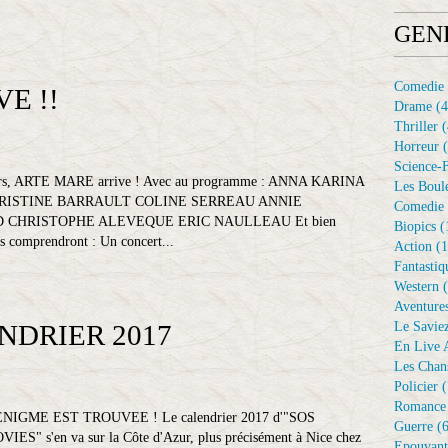
GEN
Comedie
E !!
Drame
(4
Thriller
(
Horreur
(
Science-F
rs, ARTE MARE arrive ! Avec au programme : ANNA KARINA
Les Boule
RISTINE BARRAULT COLINE SERREAU ANNIE
Comedie 
CHRISTOPHE ALEVEQUE ERIC NAULLEAU Et bien
Biopics
(
tés comprendront : Un concert...
Action
(1
Fantastiq
Western
(
Aventure
NDRIER 2017
Le Savie
En Live A
Les Chan
Policier
(
Romance
ENIGME EST TROUVEE ! Le calendrier 2017 d'"SOS
Guerre
(6
IES" s'en va sur la Côte d'Azur, plus précisément à Nice chez
Epouvant