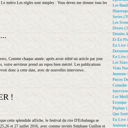
Le métro Les règles sont simples : Vous devez me donner tous les
Les Bande
Historiqu
Series
(3
Les Scene
Divers
(3
..
Dessins 
Et En Plu
En Live A
Document
En Live A
ers, Comme chaque année, après avoir édité un article par jour
Les Stars
, votre serviteur prend un repos bien mérité. Les publications
Vrais No
voit donc à cette date, avec de nouvelles interviews...
Jeunesse-
Pieces De
Comedie 
Interview
R !
Les Meill
Erotique
Peplum
(
Que Sont
En Live A
ue cette splendide affiche, le festival du rire D'Erbalunga se
Jeunesse
(
 25,26 et 27 juillet 2016, avec comme invités Stéphane Guillon et