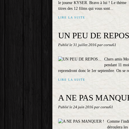
le joueur KYSER. Bravo à lui ! Le thème : 
titres des 12 films qui vous sont...
LIRE LA SUITE
UN PEU DE REPOS.
Publié le
31 juillet 2016
par corsu61
Chers amis Mov
pendant 11 mois
reprendront donc le 1er septembre. On se re
LIRE LA SUITE
A NE PAS MANQUE
Publié le
24 juin 2016
par corsu61
Comme l'indiq
déroulera les