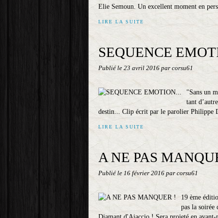
Elie Semoun. Un excellent moment en perspec
LIRE LA SUITE
SEQUENCE EMOTI
Publié le
23 avril 2016
par corsu61
"Sans un mo
tant d’autr
destin... Clip écrit par le parolier Philippe
LIRE LA SUITE
A NE PAS MANQUE
Publié le
16 février 2016
par corsu61
19 ème éditi
pas la soirée
Diamant d'Ajaccio ! Sera projeté en avant-