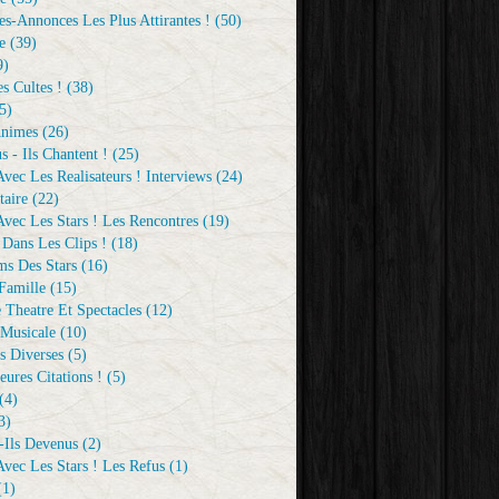
s-Annonces Les Plus Attirantes !
(50)
e
(39)
9)
s Cultes !
(38)
5)
Animes
(26)
s - Ils Chantent !
(25)
vec Les Realisateurs ! Interviews
(24)
aire
(22)
vec Les Stars ! Les Rencontres
(19)
 Dans Les Clips !
(18)
ms Des Stars
(16)
Famille
(15)
 Theatre Et Spectacles
(12)
Musicale
(10)
s Diverses
(5)
eures Citations !
(5)
(4)
3)
-Ils Devenus
(2)
vec Les Stars ! Les Refus
(1)
1)