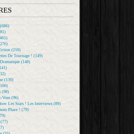
RES
(686)
81)
461)
276)
iction
(210)
ttes De Tournage !
(149)
Dramatique
(148)
141)
32)
ue
(130)
100)
s
(98)
z-Vous
(96)
vec Les Stars ! Les Interviews
(89)
sons Phare !
(79)
79)
(77)
7)
e
(55)