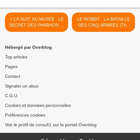
< LA NUIT AU MUSEE : LE
LE HOBBIT : LA BATAILLE
SECRET DES PHARAONS (
DES CINQ ARMEES (The
Night at the Museum 3 :
Hobbit: The Battle of the
Secret of the Tomb)
Five Armies) >
Hébergé par Overblog
Top articles
Pages
Contact
Signaler un abus
C.G.U.
Cookies et données personnelles
Préférences cookies
Voir le profil de corsu61 sur le portail Overblog