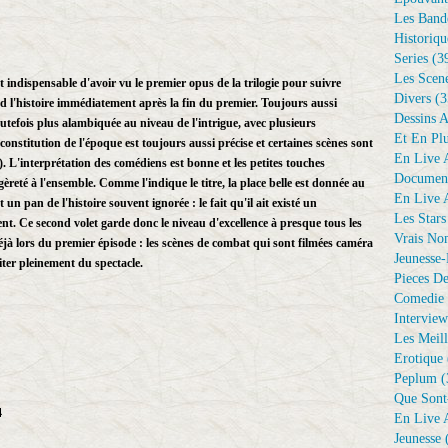
Les Bande
Historiqu
Series
(3
Les Scene
st indispensable d'avoir vu le premier opus de la trilogie pour suivre
Divers
(3
end l'histoire immédiatement après la fin du premier. Toujours aussi
Dessins 
utefois plus alambiquée au niveau de l'intrigue, avec plusieurs
Et En Plu
nstitution de l'époque est toujours aussi précise et certaines scènes sont
En Live A
. L'interprétation des comédiens est bonne et les petites touches
Document
reté à l'ensemble. Comme l'indique le titre, la place belle est donnée au
En Live A
n pan de l'histoire souvent ignorée : le fait qu'il ait existé un
Les Stars
ent. Ce second volet garde donc le niveau d'excellence à presque tous les
Vrais No
éjà lors du premier épisode : les scènes de combat qui sont filmées caméra
Jeunesse-
fiter pleinement du spectacle.
Pieces De
Comedie 
Interview
Les Meill
Erotique
Peplum
(
Que Sont
4
En Live A
Jeunesse
(