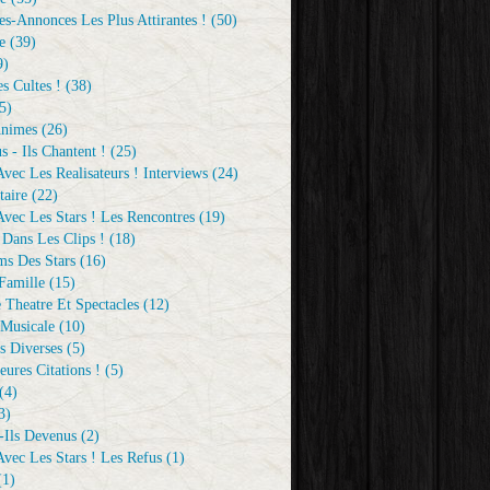
s-Annonces Les Plus Attirantes !
(50)
e
(39)
9)
s Cultes !
(38)
5)
Animes
(26)
s - Ils Chantent !
(25)
vec Les Realisateurs ! Interviews
(24)
aire
(22)
vec Les Stars ! Les Rencontres
(19)
 Dans Les Clips !
(18)
ms Des Stars
(16)
Famille
(15)
 Theatre Et Spectacles
(12)
Musicale
(10)
s Diverses
(5)
eures Citations !
(5)
(4)
3)
-Ils Devenus
(2)
vec Les Stars ! Les Refus
(1)
1)