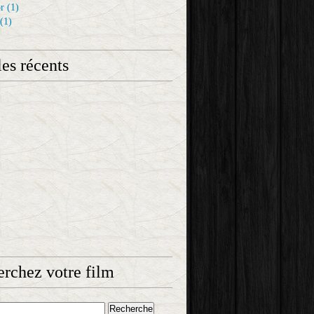
r
(1)
(1)
les récents
rchez votre film