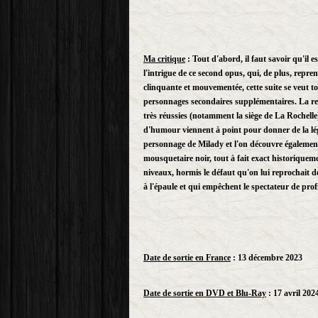
Ma critique
: Tout d'abord, il faut savoir qu'il e
l'intrigue de ce second opus, qui, de plus, repr
clinquante et mouvementée, cette suite se veut to
personnages secondaires supplémentaires. La reco
très réussies (notamment la siège de La Rochelle)
d'humour viennent à point pour donner de la légè
personnage de Milady et l'on découvre également u
mousquetaire noir, tout à fait exact historiquem
niveaux, hormis le défaut qu'on lui reprochait d
à l'épaule et qui empêchent le spectateur de pro
Date
de sortie en France
: 13 décembre 2023
Date de sortie en DVD et Blu-Ray
: 17 avril 202