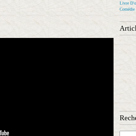
Livre D'o
Comédie
Artic
Reche