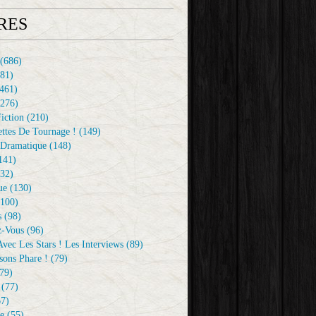
RES
(686)
81)
461)
276)
iction
(210)
ttes De Tournage !
(149)
Dramatique
(148)
141)
32)
ue
(130)
100)
s
(98)
z-Vous
(96)
vec Les Stars ! Les Interviews
(89)
sons Phare !
(79)
79)
(77)
7)
e
(55)