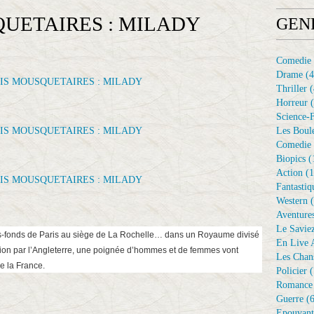
QUETAIRES : MILADY
GEN
Comedie
Drame
(4
Thriller
(
Horreur
(
Science-F
Les Boule
Comedie 
Biopics
(
Action
(1
Fantastiq
Western
(
Aventure
Le Savie
s-fonds de Paris au siège de La Rochelle… dans un Royaume divisé
En Live A
sion par l’Angleterre, une poignée d’hommes et de femmes vont
Les Chan
de la France.
Policier
(
Romance
Guerre
(6
Epouvant