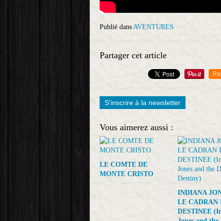
Publié dans
AVENTURES
Partager cet article
Re
S'inscrire à la newsletter
Vous aimerez aussi :
LE COMTE DE
MONTE CRISTO
INDIANA JO
LE CADRAN 
DESTINEE (In
Jones and the 