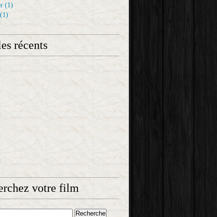
r
(1)
(1)
les récents
rchez votre film