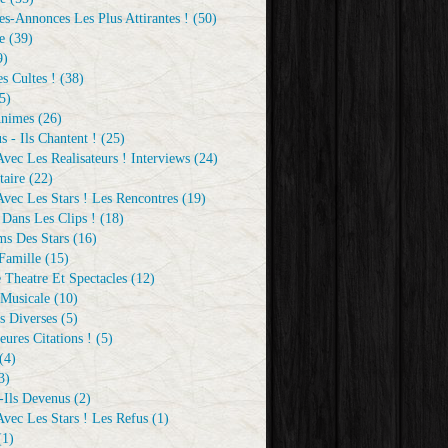
s-Annonces Les Plus Attirantes !
(50)
e
(39)
9)
s Cultes !
(38)
5)
Animes
(26)
s - Ils Chantent !
(25)
vec Les Realisateurs ! Interviews
(24)
aire
(22)
vec Les Stars ! Les Rencontres
(19)
 Dans Les Clips !
(18)
ms Des Stars
(16)
Famille
(15)
 Theatre Et Spectacles
(12)
Musicale
(10)
s Diverses
(5)
eures Citations !
(5)
(4)
3)
-Ils Devenus
(2)
vec Les Stars ! Les Refus
(1)
1)