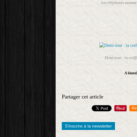
Les éléphants entamen
Demi-tour : la coiff
A bientô
Partager cet article
Re
S'inscrire à la newsletter