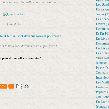
t leur numéro. La coiffe et le tissu sont bleus
Les Bande
Historiqu
Series
(3
Les Scene
Divers
(3
Quart de tour...
Dessins 
Et En Plu
En Live A
Document
e et le tissu sont devenus roses et pourpres !
En Live A
Les Stars
Vrais No
t pour de nouvelles découvertes !
Jeunesse-
Pieces De
Comedie 
Interview
Les Meill
post
0
Erotique
Peplum
(
Que Sont
En Live A
Jeunesse
(