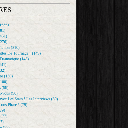
RES
(686)
81)
461)
276)
iction
(210)
ttes De Tournage !
(149)
Dramatique
(148)
141)
32)
ue
(130)
100)
s
(98)
z-Vous
(96)
vec Les Stars ! Les Interviews
(89)
sons Phare !
(79)
79)
(77)
7)
e
(55)