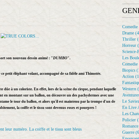
GEN
Comedie
Drame
(4
Thriller
(
Horreur
(
Science-F
Les Boule
sort son nouveau dessin animé : "
DUMBO
".
Comedie 
Biopics
(
 ce petit éléphant volant, accompagné de sa fidèle ami Thimotée.
Action
(1
Fantastiq
Western
(
 dûe à un coloriste. En effet, lors de la scène du cirque, pendant laquelle
Aventure
alent en montant sur un ballon, on découvre un des pachydermes avec une
Le Savie
 entame le tour du ballon, et alors qu'il est maintenu par la trompe d'un de
En Live A
bitement, la coiffe et le tissu sont devenus roses et pourpres !
Les Chan
Policier
(
Romance
Guerre
(6
Epouvant