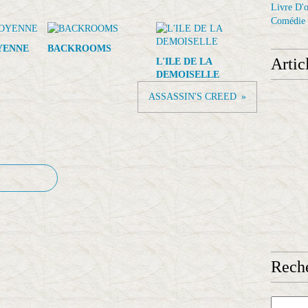
Livre D'o
Comédie
YENNE
BACKROOMS
Artic
L'ILE DE LA
DEMOISELLE
ASSASSIN'S CREED
Reche