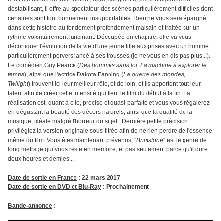
déstabilisant, il offre au spectateur des scènes particulièrement difficiles dont
certaines sont tout bonnement insupportables. Rien ne vous sera épargné
dans cette histoire au fondement profondément malsain et traitée sur un
rythme volontairement lancinant. Découpée en chapitre, elle va vous
décortiquer l'évolution de la vie d'une jeune fille aux prises avec un homme
particulièrement pervers lancé à ses trousses (je ne vous en dis pas plus...).
Le comédien Guy Pearce (
Des hommes sans loi,
La machine à explorer le
temps
), ainsi que l'actrice Dakota Fanning (
La guerre des mondes,
Twilight
) trouvent ici leur meilleur rôle, et de loin, et ils apportent tout leur
talent afin de créer cette intensité qui tient le film du début à la fin. La
réalisation est, quant à elle, précise et quasi-parfaite et vous vous régalerez
en dégustant la beauté des décors naturels, ainsi que la qualité de la
musique, idéale malgré l'horreur du sujet. Dernière petite précision :
privilégiez la version originale sous-titrée afin de ne rien perdre de l'essence
même du film. Vous êtes maintenant prévenus, "
Brimstone
" est le genre de
long métrage qui vous reste en mémoire, et pas seulement parce qu'il dure
deux heures et demies...
Date de sortie en France
: 22 mars 2017
Date de sortie en DVD et Blu-Ray
: Prochainement
Bande-annonce
: