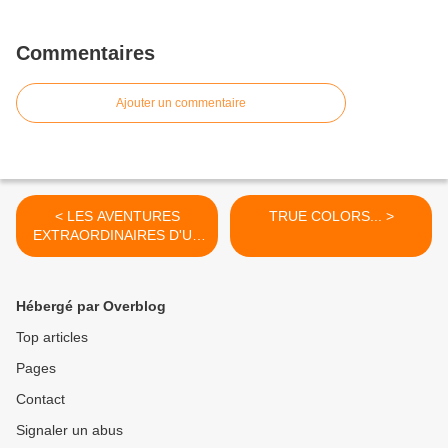
Commentaires
Ajouter un commentaire
< LES AVENTURES
TRUE COLORS... >
EXTRAORDINAIRES D'UN
APPRENTI DETECTIVE
(The adventurer : The
curse of the Midas box)
Hébergé par Overblog
Top articles
Pages
Contact
Signaler un abus