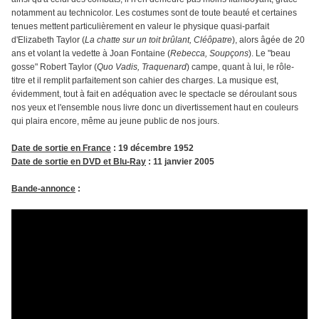
notamment au technicolor. Les costumes sont de toute beauté et certaines
tenues mettent particulièrement en valeur le physique quasi-parfait
d'Elizabeth Taylor (
La chatte sur un toit brûlant,
Cléôpatre
), alors âgée de 20
ans et volant la vedette à Joan Fontaine (
Rebecca, Soupçons
). Le "beau
gosse" Robert Taylor (
Quo Vadis, Traquenard
) campe, quant à lui, le rôle-
titre et il remplit parfaitement son cahier des charges. La musique est,
évidemment, tout à fait en adéquation avec le spectacle se déroulant sous
nos yeux et l'ensemble nous livre donc un divertissement haut en couleurs
qui plaira encore, même au jeune public de nos jours.
Date de sortie en France
: 19 décembre 1952
Date de sortie en DVD et Blu-Ray
: 11 janvier 2005
Bande-annonce
: