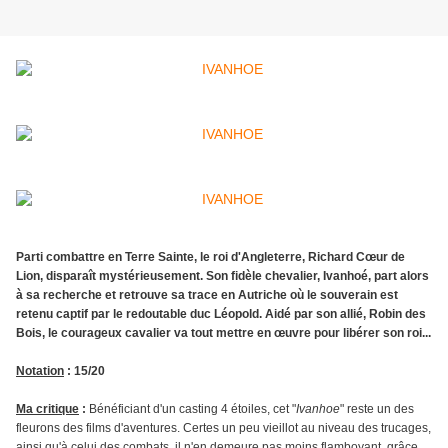
Parti combattre en Terre Sainte, le roi d'Angleterre, Richard Cœur de
Lion, disparaît mystérieusement. Son fidèle chevalier, Ivanhoé, part alors
à sa recherche et retrouve sa trace en Autriche où le souverain est
retenu captif par le redoutable duc Léopold. Aidé par son allié, Robin des
Bois, le courageux cavalier va tout mettre en œuvre pour libérer son roi...
Notation
: 15/20
Ma critique
:
Bénéficiant d'un casting 4 étoiles, cet "
Ivanhoe
" reste un des
fleurons des films d'aventures. Certes un peu vieillot au niveau des trucages,
ainsi qu'à celui des combats, il n'en demeure pas moins flamboyant, grâce