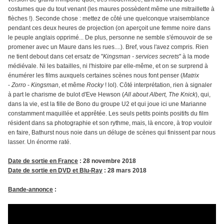
costumes que du tout venant (les maures possèdent même une mitraillette à
flèches !). Seconde chose : mettez de côté une quelconque vraisemblance
pendant ces deux heures de projection (on aperçoit une femme noire dans
le peuple anglais opprimé... De plus, personne ne semble s'émouvoir de se
promener avec un Maure dans les rues....). Bref, vous l'avez compris. Rien
ne tient debout dans cet ersatz de "
Kingsman - services secrets
" à la mode
médiévale. Ni les batailles, ni l'histoire par elle-même, et on se surprend à
énumérer les films auxquels certaines scènes nous font penser (
Matrix
-
Zorro
-
Kingsman
, et même
Rocky
! lol). Côté interprétation, rien à signaler
à part le charisme de bulot d'Eve Hewson (
All about Albert, The Knick
), qui,
dans la vie, est la fille de Bono du groupe U2 et qui joue ici une Marianne
constamment maquillée et apprêtée. Les seuls petits points positifs du film
résident dans sa photographie et son rythme, mais, là encore, à trop vouloir
en faire, Bathurst nous noie dans un déluge de scènes qui finissent par nous
lasser. Un énorme raté.
Date de sortie en France
: 28 novembre 2018
Date de sortie en DVD et Blu-Ray
: 28 mars 2018
Bande-annonce
: