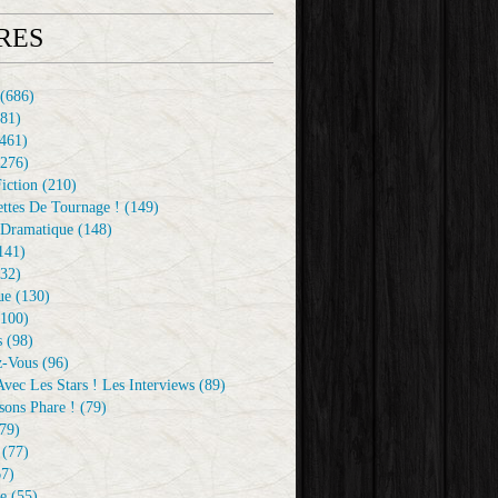
RES
(686)
81)
461)
276)
iction
(210)
ttes De Tournage !
(149)
Dramatique
(148)
141)
32)
ue
(130)
100)
s
(98)
z-Vous
(96)
vec Les Stars ! Les Interviews
(89)
sons Phare !
(79)
79)
(77)
7)
e
(55)