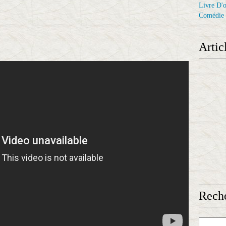
Livre D'o
Comédie
Artic
Reche