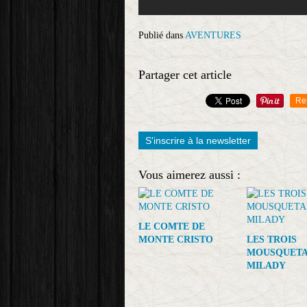
Publié dans
AVENTURES
Partager cet article
Re
S'inscrire à la newsletter
Vous aimerez aussi :
LE COMTE DE
MONTE CRISTO
LES TROIS
MOUSQUETAI
MILADY