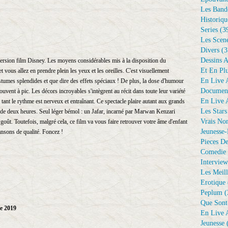
Les Bande
Historiqu
Series
(3
Les Scene
Divers
(3
Dessins 
version film Disney. Les moyens considérables mis à la disposition du
Et En Plu
et vous allez en prendre plein les yeux et les oreilles. C'est visuellement
En Live A
stumes splendides et que dire des effets spéciaux ! De plus, la dose d'humour
Document
uvent à pic. Les décors incroyables s'intègrent au récit dans toute leur variété
En Live A
tant le rythme est nerveux et entraînant. Ce spectacle plaire autant aux grands
Les Stars
s de deux heures. Seul léger bémol : un Jafar, incarné par Marwan Kenzari
Vrais No
goût. Toutefois, malgré cela, ce film va vous faire retrouver votre âme d'enfant
Jeunesse-
hansons de qualité. Foncez !
Pieces De
Comedie 
Interview
Les Meill
Erotique
Peplum
(
Que Sont
e 2019
En Live A
Jeunesse
(