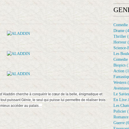
GEN
Comedie
Drame
(4
Thriller
(
Horreur
(
Science-F
Les Boule
Comedie 
Biopics
(
Action
(1
Fantastiq
Western
(
Aventure
Le Savie
Aladdin cherche à conquérir le cœur de la belle, énigmatique et
En Live A
out puissant Génie, le seul qui puisse lui permettre de réaliser trois
Les Chan
ur mieux accéder au palais…
Policier
(
Romance
Guerre
(6
Epouvant