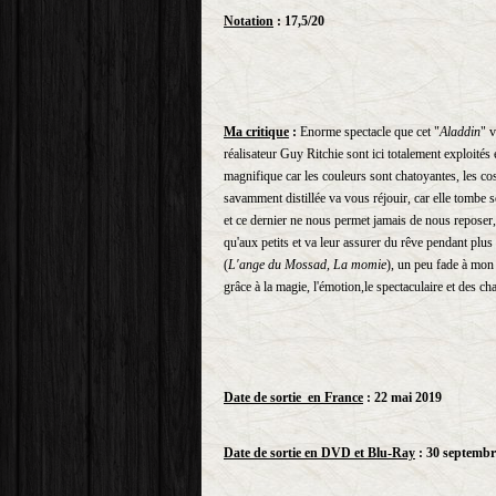
Notation
: 17,5/20
Ma critique
:
Enorme spectacle que cet "
Aladdin
" 
réalisateur Guy Ritchie sont ici totalement exploités 
magnifique car les couleurs sont chatoyantes, les co
savamment distillée va vous réjouir, car elle tombe so
et ce dernier ne nous permet jamais de nous reposer, 
qu'aux petits et va leur assurer du rêve pendant plu
(
L'ange du Mossad, La momie
), un peu fade à mon 
grâce à la magie, l'émotion,le spectaculaire et des c
Date de sortie en France
: 22 mai 2019
Date de sortie en DVD et Blu-Ray
: 30 septembr