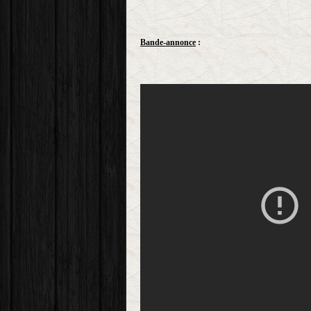
Bande-annonce
: