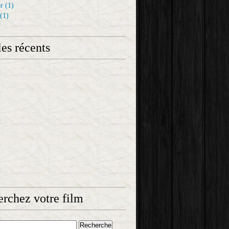
r
(1)
(1)
les récents
rchez votre film