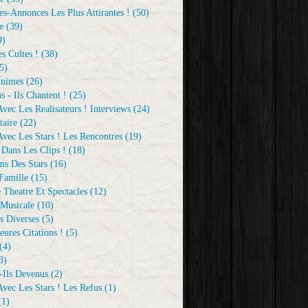
s-Annonces Les Plus Attirantes !
(50)
e
(39)
9)
s Cultes !
(38)
5)
Animes
(26)
s - Ils Chantent !
(25)
vec Les Realisateurs ! Interviews
(24)
aire
(22)
vec Les Stars ! Les Rencontres
(19)
 Dans Les Clips !
(18)
ms Des Stars
(16)
Famille
(15)
 Theatre Et Spectacles
(12)
Musicale
(10)
s Diverses
(5)
eures Citations !
(5)
(4)
3)
-Ils Devenus
(2)
vec Les Stars ! Les Refus
(1)
1)