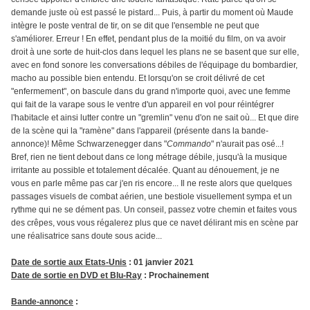
demande juste où est passé le pistard... Puis, à partir du moment où Maude
intègre le poste ventral de tir, on se dit que l'ensemble ne peut que
s'améliorer. Erreur ! En effet, pendant plus de la moitié du film, on va avoir
droit à une sorte de huit-clos dans lequel les plans ne se basent que sur elle,
avec en fond sonore les conversations débiles de l'équipage du bombardier,
macho au possible bien entendu. Et lorsqu'on se croit délivré de cet
"enfermement", on bascule dans du grand n'importe quoi, avec une femme
qui fait de la varape sous le ventre d'un appareil en vol pour réintégrer
l'habitacle et ainsi lutter contre un "gremlin" venu d'on ne sait où... Et que dire
de la scène qui la "ramène" dans l'appareil (présente dans la bande-
annonce)! Même Schwarzenegger dans "
Commando
" n'aurait pas osé...!
Bref, rien ne tient debout dans ce long métrage débile, jusqu'à la musique
irritante au possible et totalement décalée. Quant au dénouement, je ne
vous en parle même pas car j'en ris encore... Il ne reste alors que quelques
passages visuels de combat aérien, une bestiole visuellement sympa et un
rythme qui ne se dément pas. Un conseil, passez votre chemin et faites vous
des crêpes, vous vous régalerez plus que ce navet délirant mis en scène par
une réalisatrice sans doute sous acide...
Date de sortie aux Etats-Unis
: 01 janvier 2021
Date de sortie en DVD et Blu-Ray
: Prochainement
Bande-annonce
: