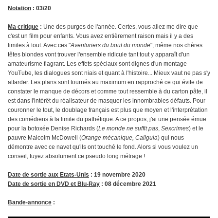
Notation
: 03/20
Ma critique
:
Une des purges de l'année. Certes, vous allez me dire que
c'est un film pour enfants. Vous avez entièrement raison mais il y a des
limites à tout. Avec ces "
Aventuriers du bout du monde
", même nos chères
têtes blondes vont trouver l'ensemble ridicule tant tout y apparaît d'un
amateurisme flagrant. Les effets spéciaux sont dignes d'un montage
YouTube, les dialogues sont niais et quant à l'histoire... Mieux vaut ne pas s'y
attarder. Les plans sont tournés au maximum en rapproché ce qui évite de
constater le manque de décors et comme tout ressemble à du carton pâte, il
est dans l'intérêt du réalisateur de masquer les innombrables défauts. Pour
couronner le tout, le doublage français est plus que moyen et l'interprétation
des comédiens à la limite du pathétique. A ce propos, j'ai une pensée émue
pour la botoxée Denise Richards (
Le monde ne suffit pas
,
Sexcrimes
) et le
pauvre Malcolm McDowell (
Orange mécanique, Caligula
) qui nous
démontre avec ce navet qu'ils ont touché le fond. Alors si vous voulez un
conseil, fuyez absolument ce pseudo long métrage !
Date de sortie aux Etats-Unis
: 19 novembre 2020
Date de sortie en DVD et Blu-Ray
: 08 décembre 2021
Bande-annonce
: