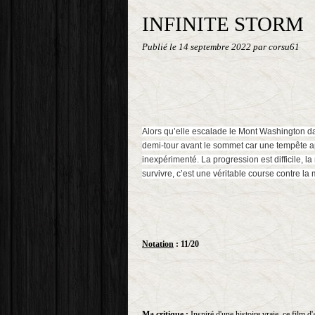
INFINITE STORM
Publié le
14 septembre 2022
par corsu61
Alors qu’elle escalade le Mont Washington d
demi-tour avant le sommet car une tempête a
inexpérimenté. La progression est difficile, 
survivre, c’est une véritable course contre la
Notation
: 11/20
Ma critique
:
Inspiré d'une histoire vraie, ce film 