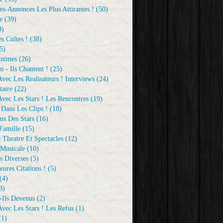
s-Annonces Les Plus Attirantes !
(50)
e
(39)
9)
s Cultes !
(38)
5)
Animes
(26)
s - Ils Chantent !
(25)
vec Les Realisateurs ! Interviews
(24)
aire
(22)
vec Les Stars ! Les Rencontres
(19)
 Dans Les Clips !
(18)
ms Des Stars
(16)
Famille
(15)
 Theatre Et Spectacles
(12)
Musicale
(10)
s Diverses
(5)
eures Citations !
(5)
(4)
3)
-Ils Devenus
(2)
vec Les Stars ! Les Refus
(1)
1)