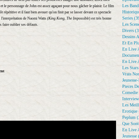
Les Bande
t le personnage de John est assez agaçant pour nous gâcher le plaisir. Le film
Historiqu
 répétitive et il faut bien avouer qu'on finit par se lasser devant ce spectacle
Series
(3
, l'interprétation de Naomi Watts
(King Kong, The Impossible
) est très bonne
Les Scene
faire oublier ses défauts.
Divers
(3
Dessins 
Et En Plu
En Live A
Document
En Live A
Les Stars
ent
Vrais No
Jeunesse-
Pieces De
Comedie 
Interview
Les Meill
Erotique
Peplum
(
Que Sont
En Live A
Jeunesse
(