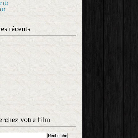
r
(1)
(1)
les récents
rchez votre film