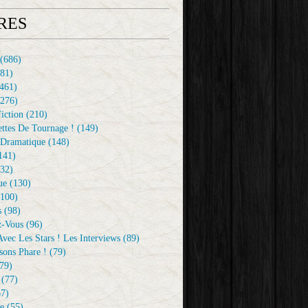
RES
(686)
81)
461)
276)
iction
(210)
ttes De Tournage !
(149)
Dramatique
(148)
141)
32)
ue
(130)
100)
s
(98)
z-Vous
(96)
vec Les Stars ! Les Interviews
(89)
sons Phare !
(79)
79)
(77)
7)
e
(55)