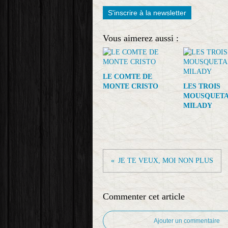
S'inscrire à la newsletter
Vous aimerez aussi :
LE COMTE DE
MONTE CRISTO
LES TROIS
MOUSQUETAI
MILADY
JE TE VEUX, MOI NON PLUS
Commenter cet article
Ajouter un commentaire