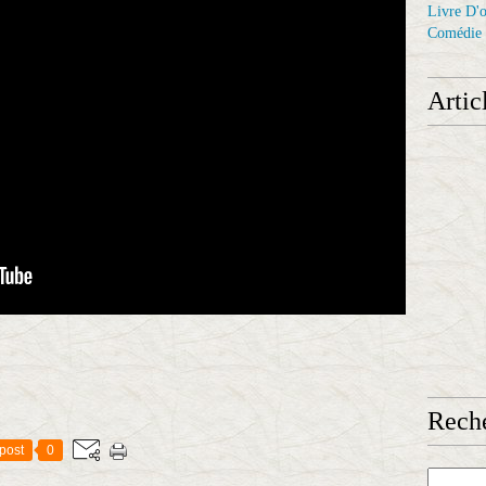
Livre D'o
Comédie
Artic
Reche
post
0