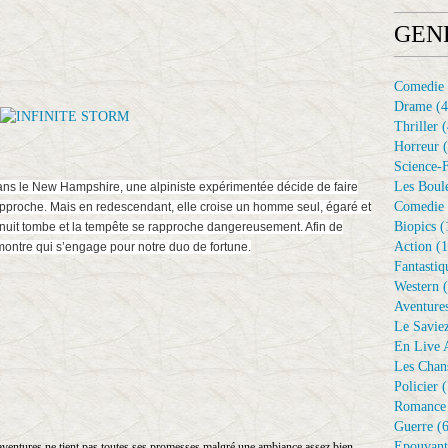
GEN
Comedie
Drame
(4
Thriller
(
Horreur
(
Science-F
Les Boule
ans le New Hampshire, une alpiniste expérimentée décide de faire
Comedie 
pproche. Mais en redescendant, elle croise un homme seul, égaré et
Biopics
(
la nuit tombe et la tempête se rapproche dangereusement. Afin de
Action
(1
 montre qui s’engage pour notre duo de fortune.
Fantastiq
Western
(
Aventure
Le Savie
En Live A
Les Chan
Policier
(
Romance
Guerre
(6
Epouvant
d'aventures ne tient pas toutes ses promesses malgré une ambiance assez bien