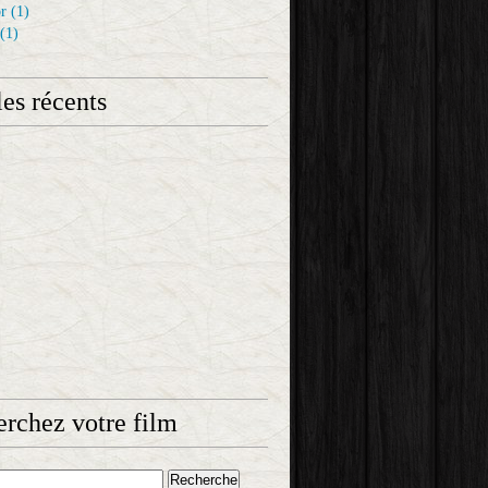
r
(1)
(1)
les récents
rchez votre film