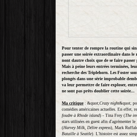
Pour tenter de rompre la routine qui sin
passer une soirée extraordinaire dans le 
nont dautre choix que de se faire passer
Mais à peine leurs entrées terminées, leu
recherche des Triplehorn. Les Foster sont
plongés dans une série improbable dembro
va leur permettre de faire exploser, entre
ne sont pas prêts doublier cette soirée...
Ma critique
: &quot;
Crazy night
&quot; pos
comédies américaines actuelles. En effet, re
foudre à Rhode island
) - Tina Frey (
The in
stars utilisées en guest afin d'agrémenter l
(
Harvey Milk, Délire express
), Mark Ruffal
Bataille à Seattle
). L'histoire est assez sim