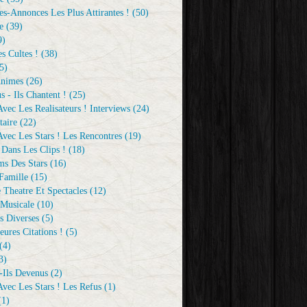
s-Annonces Les Plus Attirantes !
(50)
e
(39)
9)
s Cultes !
(38)
5)
Animes
(26)
s - Ils Chantent !
(25)
vec Les Realisateurs ! Interviews
(24)
aire
(22)
vec Les Stars ! Les Rencontres
(19)
 Dans Les Clips !
(18)
ms Des Stars
(16)
Famille
(15)
 Theatre Et Spectacles
(12)
Musicale
(10)
s Diverses
(5)
eures Citations !
(5)
(4)
3)
-Ils Devenus
(2)
vec Les Stars ! Les Refus
(1)
1)