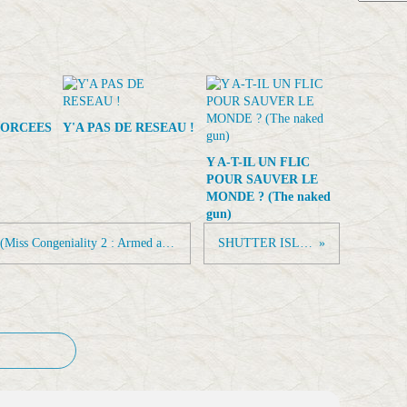
FORCEES
Y'A PAS DE RESEAU !
Y A-T-IL UN FLIC
POUR SAUVER LE
MONDE ? (The naked
gun)
MISS FBI : DIVINEMENT ARMEE (Miss Congeniality 2 : Armed and fabulous)
SHUTTER ISLAND