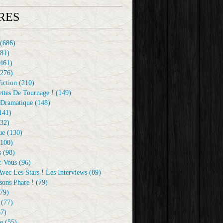
RES
(686)
81)
461)
276)
iction
(210)
ttes De Tournage !
(149)
Dramatique
(148)
141)
32)
ue
(130)
100)
s
(98)
z-Vous
(96)
vec Les Stars ! Les Interviews
(89)
sons Phare !
(79)
79)
(77)
7)
e
(55)