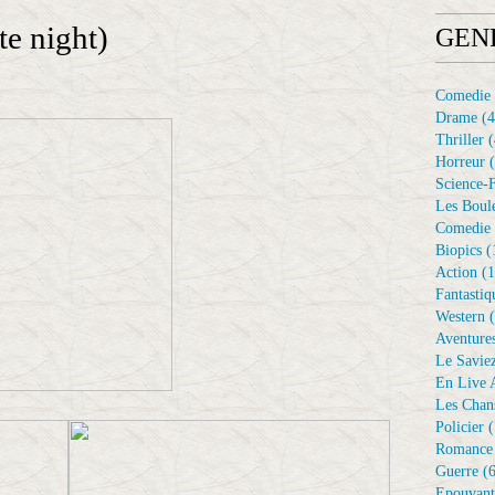
 night)
GEN
Comedie
Drame
(4
Thriller
(
Horreur
(
Science-F
Les Boule
Comedie 
Biopics
(
Action
(1
Fantastiq
Western
(
Aventure
Le Savie
En Live A
Les Chan
Policier
(
Romance
Guerre
(6
Epouvant