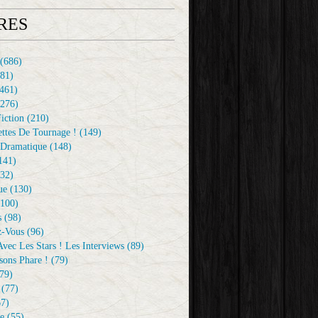
RES
(686)
81)
461)
276)
iction
(210)
ttes De Tournage !
(149)
Dramatique
(148)
141)
32)
ue
(130)
100)
s
(98)
z-Vous
(96)
vec Les Stars ! Les Interviews
(89)
sons Phare !
(79)
79)
(77)
7)
e
(55)