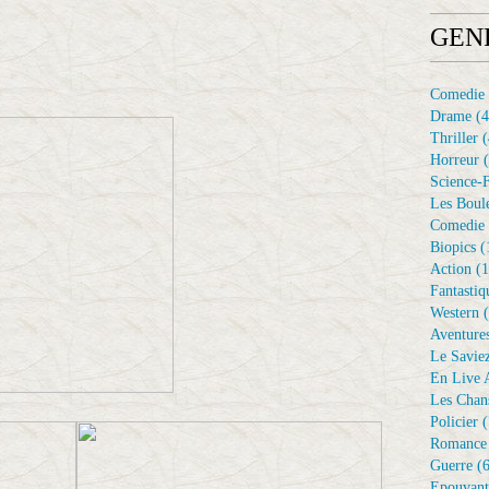
GEN
Comedie
Drame
(4
Thriller
(
Horreur
(
Science-F
Les Boule
Comedie 
Biopics
(
Action
(1
Fantastiq
Western
(
Aventure
Le Savie
En Live A
Les Chan
Policier
(
Romance
Guerre
(6
Epouvant