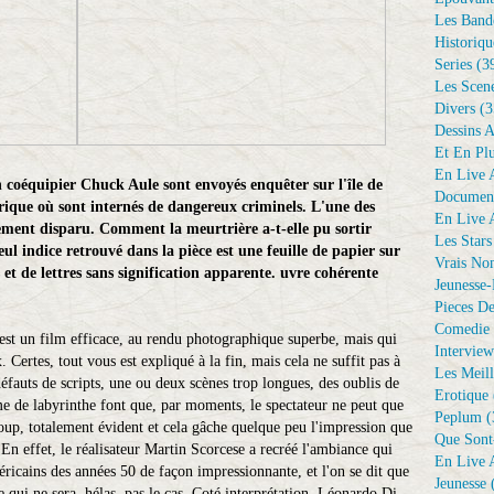
Les Bande
Historiqu
Series
(3
Les Scene
Divers
(3
Dessins 
Et En Plu
En Live A
 coéquipier Chuck Aule sont envoyés enquêter sur l'île de
Document
rique où sont internés de dangereux criminels. L'une des
En Live A
ement disparu. Comment la meurtrière a-t-elle pu sortir
Les Stars
eul indice retrouvé dans la pièce est une feuille de papier sur
Vrais No
 et de lettres sans signification apparente. uvre cohérente
Jeunesse-
Pieces De
Comedie 
est un film efficace, au rendu photographique superbe, mais qui
Interview
 Certes, tout vous est expliqué à la fin, mais cela ne suffit pas à
Les Meill
éfauts de scripts, une ou deux scènes trop longues, des oublis de
Erotique
me de labyrinthe font que, par moments, le spectateur ne peut que
Peplum
(
up, totalement évident et cela gâche quelque peu l'impression que
Que Sont
En effet, le réalisateur Martin Scorcese a recréé l'ambiance qui
En Live A
éricains des années 50 de façon impressionnante, et l'on se dit que
Jeunesse
(
e qui ne sera, hélas, pas le cas. Coté interprétation, Léonardo Di