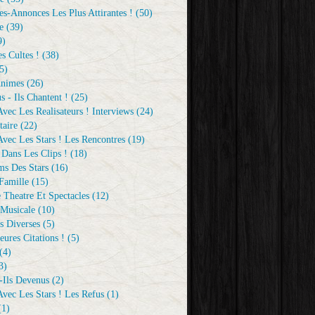
s-Annonces Les Plus Attirantes !
(50)
e
(39)
9)
s Cultes !
(38)
5)
Animes
(26)
s - Ils Chantent !
(25)
vec Les Realisateurs ! Interviews
(24)
aire
(22)
vec Les Stars ! Les Rencontres
(19)
 Dans Les Clips !
(18)
ms Des Stars
(16)
Famille
(15)
 Theatre Et Spectacles
(12)
Musicale
(10)
s Diverses
(5)
eures Citations !
(5)
(4)
3)
-Ils Devenus
(2)
vec Les Stars ! Les Refus
(1)
1)