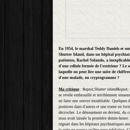
En 1954, le marshal Teddy Daniels et son
Shutter Island, dans un hôpital psychiat
patientes, Rachel Solando, a inexplicabl
d'une cellule fermée de l'extérieur ? Le s
laquelle on peut lire une suite de chiffres
d'une malade, ou cryptogramme ?
Ma critique
: &quot;
Shutter island
&quot; 
se révèle embrouillé et terriblement sinueux.
en faire une oeuvre inoubliable. Quelques d
positions dans d'autres et une trame en for
décrocher. Le dénouement en devient, du co
nous avait laissée la première demie-heure. 
régnait dans les hôpitaux psychiatriques am
la suite ne pourra qu'être pure jubilation. C