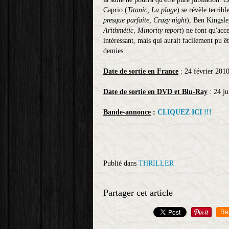
Caprio (
Titanic, La plage
) se révèle terrib
presque parfaite, Crazy night
), Ben Kingsle
Arithmétic, Minority report
) ne font qu'acc
intéressant, mais qui aurait facilement pu 
demies.
Date de sortie en France
: 24 février 201
Date de sortie en DVD et Blu-Ray
: 24 ju
Bande-annonce
:
CLIQUEZ ICI !!!
Publié dans
THRILLER
Partager cet article
Re