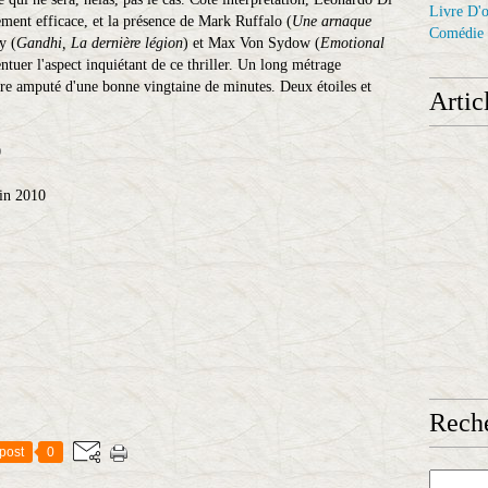
Livre D'o
lement efficace, et la présence de Mark Ruffalo (
Une arnaque
Comédie
y (
Gandhi, La dernière légion
) et Max Von Sydow (
Emotional
entuer l'aspect inquiétant de ce thriller. Un long métrage
être amputé d'une bonne vingtaine de minutes. Deux étoiles et
Artic
0
in 2010
Reche
post
0