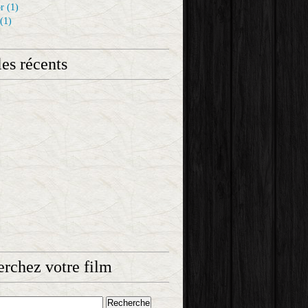
r
(1)
(1)
les récents
rchez votre film