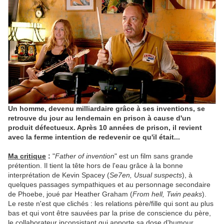
Un homme, devenu milliardaire grâce à ses inventions, se
retrouve du jour au lendemain en prison à cause d'un
produit défectueux. Après 10 années de prison, il revient
avec la ferme intention de redevenir ce qu'il était...
Ma critique
:
"
Father of invention
" est un film sans grande
prétention. Il tient la tête hors de l'eau grâce à la bonne
interprétation de Kevin Spacey (
Se7en, Usual suspects
), à
quelques passages sympathiques et au personnage secondaire
de Phoebe, joué par Heather Graham (
From hell, Twin peaks
).
Le reste n'est que clichés : les relations père/fille qui sont au plus
bas et qui vont être sauvées par la prise de conscience du père,
le collaborateur inconsistant qui apporte sa dose d'humour