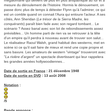
mégalomane qui devient de plus en plus antipathique au fur et à
mesure du déroulement de l'histoire. Hormis le dénouement, on
passe donc plus de temps à détester Flynn qu'à l'admirer, ce qui
est un comble quand on connait l'Aura qui entoure l'acteur. A ses
côtés, Ann Sheridan (
Le trésor de la Sierra Madre, les
conquérants
) paraît bien fade avec son regard tombant... Le
scénario ? Assez banal avec son lot de rebondissements assez
prévisibles... Un homme parti de rien va se retrouver à la tête
d'un empire qu'il perdra à nouveau avant de trouver son salut...
Le réalisateur Raoul Walsh, grand habitué des westerns, met en
scène ici ce qu'il sait faire de mieux et rend une copie propre et
sans bavure. Les amateurs de western "vintage" trouveront avec
"
La rivière d'argent
" un spectacle divertissant qui leur rappelera
les grandes années hollywoodiennes...
Date de sortie en France
: 21 décembre 1948
Date de sortie en DVD
: 13 août 2008
Notation
:
/5
Bande annonce
: