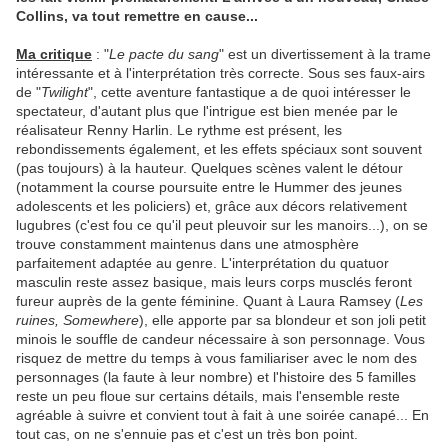
Collins, va tout remettre en cause...
Ma critique
: "
Le pacte du sang
" est un divertissement à la trame
intéressante et à l'interprétation très correcte. Sous ses faux-airs
de "
Twilight
", cette aventure fantastique a de quoi intéresser le
spectateur, d'autant plus que l'intrigue est bien menée par le
réalisateur Renny Harlin. Le rythme est présent, les
rebondissements également, et les effets spéciaux sont souvent
(pas toujours) à la hauteur. Quelques scènes valent le détour
(notamment la course poursuite entre le Hummer des jeunes
adolescents et les policiers) et, grâce aux décors relativement
lugubres (c'est fou ce qu'il peut pleuvoir sur les manoirs...), on se
trouve constamment maintenus dans une atmosphère
parfaitement adaptée au genre. L'interprétation du quatuor
masculin reste assez basique, mais leurs corps musclés feront
fureur auprès de la gente féminine. Quant à Laura Ramsey (
Les
ruines, Somewhere
), elle apporte par sa blondeur et son joli petit
minois le souffle de candeur nécessaire à son personnage. Vous
risquez de mettre du temps à vous familiariser avec le nom des
personnages (la faute à leur nombre) et l'histoire des 5 familles
reste un peu floue sur certains détails, mais l'ensemble reste
agréable à suivre et convient tout à fait à une soirée canapé... En
tout cas, on ne s'ennuie pas et c'est un très bon point.