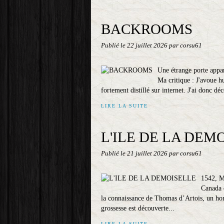
BACKROOMS
Publié le
22 juillet 2026
par corsu61
Une étrange porte appar
Ma critique : J'avoue 
fortement distillé sur internet. J'ai donc d
LIRE LA SUITE
L'ILE DE LA DEM
Publié le
21 juillet 2026
par corsu61
1542, M
Canada 
la connaissance de Thomas d’Artois, un hom
grossesse est découverte...
LIRE LA SUITE