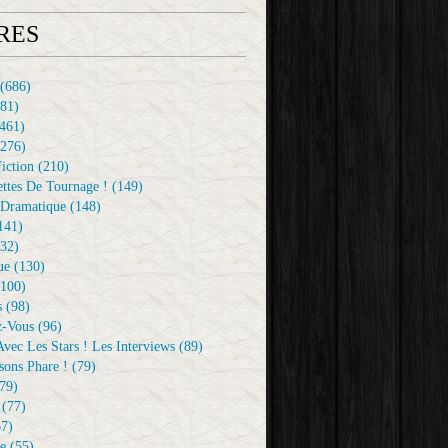
RES
(686)
81)
461)
276)
iction
(210)
ttes De Tournage !
(149)
Dramatique
(148)
141)
32)
ue
(130)
100)
s
(98)
z-Vous
(96)
vec Les Stars ! Les Interviews
(89)
sons Phare !
(79)
79)
(77)
7)
e
(55)