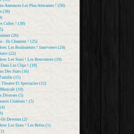
s-Annonces Les Plus Attirantes !
(50)
e
(39)
9)
s Cultes !
(38)
5)
Animes
(26)
s - Ils Chantent !
(25)
vec Les Realisateurs ! Interviews
(24)
aire
(22)
vec Les Stars ! Les Rencontres
(19)
 Dans Les Clips !
(18)
ms Des Stars
(16)
Famille
(15)
 Theatre Et Spectacles
(12)
Musicale
(10)
s Diverses
(5)
eures Citations !
(5)
(4)
3)
-Ils Devenus
(2)
vec Les Stars ! Les Refus
(1)
1)