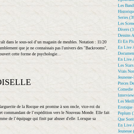
Les Bande
Historiqu
Series
(3
Les Scene
Divers
(3
Dessins 
Et En Plu
aît dans le sous-sol d’un magasin de meubles. Notation : 11/20
En Live A
humblement que je ne connaissais pas l'univers des "Backrooms",
Document
écouvert cette forme de psychologie...
En Live A
Les Stars
Vrais No
Jeunesse-
OISELLE
Pieces De
Comedie 
Interview
Les Meill
arguerite de la Rocque est promise à son oncle, vice-roi du
Erotique
et commandant de l’expédition vers le Nouveau Monde. Elle fait
Peplum
(
me de l’équipage qui finit par abuser d'elle. Lorsque sa
Que Sont
En Live A
Jeunesse
(