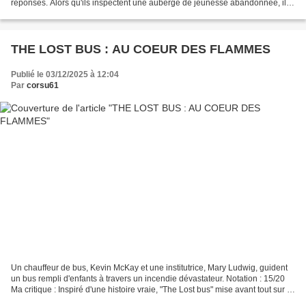
réponses. Alors qu'ils inspectent une auberge de jeunesse abandonnée, ils
se retrouvent traqués par un...
THE LOST BUS : AU COEUR DES FLAMMES
Publié le 03/12/2025 à 12:04
Par
corsu61
Un chauffeur de bus, Kevin McKay et une institutrice, Mary Ludwig, guident
un bus rempli d'enfants à travers un incendie dévastateur. Notation : 15/20
Ma critique : Inspiré d'une histoire vraie, "The Lost bus" mise avant tout sur le
rythme insufflé au...