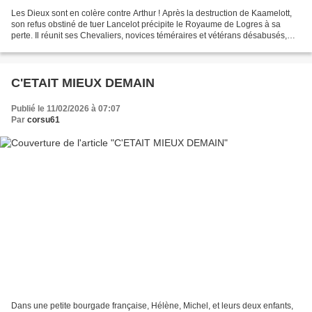
Les Dieux sont en colère contre Arthur ! Après la destruction de Kaamelott,
son refus obstiné de tuer Lancelot précipite le Royaume de Logres à sa
perte. Il réunit ses Chevaliers, novices téméraires et vétérans désabusés,
autour de la Nouvelle Table Ronde...
C'ETAIT MIEUX DEMAIN
Publié le 11/02/2026 à 07:07
Par
corsu61
Dans une petite bourgade française, Hélène, Michel, et leurs deux enfants,