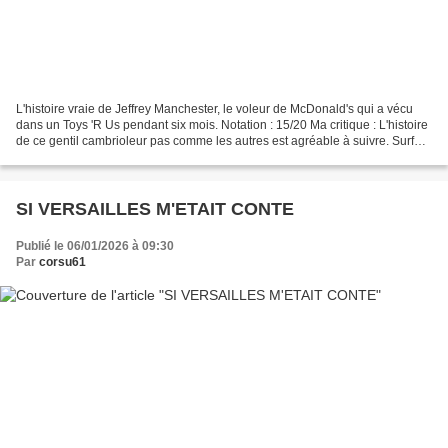
L'histoire vraie de Jeffrey Manchester, le voleur de McDonald's qui a vécu
dans un Toys 'R Us pendant six mois. Notation : 15/20 Ma critique : L'histoire
de ce gentil cambrioleur pas comme les autres est agréable à suivre. Surfant
entre le polar et le...
SI VERSAILLES M'ETAIT CONTE
Publié le 06/01/2026 à 09:30
Par
corsu61