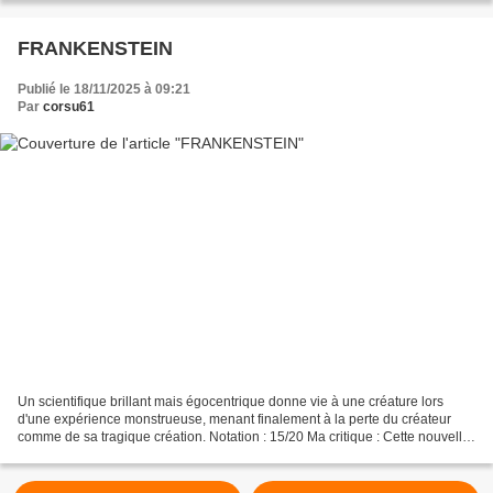
FRANKENSTEIN
Publié le 18/11/2025 à 09:21
Par
corsu61
Un scientifique brillant mais égocentrique donne vie à une créature lors
d'une expérience monstrueuse, menant finalement à la perte du créateur
comme de sa tragique création. Notation : 15/20 Ma critique : Cette nouvelle
version du roman de Mary Shelley,...