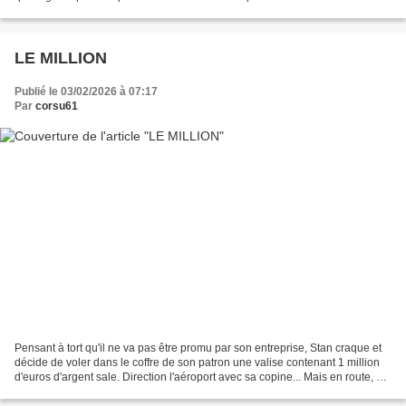
rapidement en un jeu dangereux, mêlant séduction,...
LE MILLION
Publié le 03/02/2026 à 07:17
Par
corsu61
Pensant à tort qu'il ne va pas être promu par son entreprise, Stan craque et
décide de voler dans le coffre de son patron une valise contenant 1 million
d'euros d'argent sale. Direction l'aéroport avec sa copine... Mais en route, un
coup de fil lui apprend...