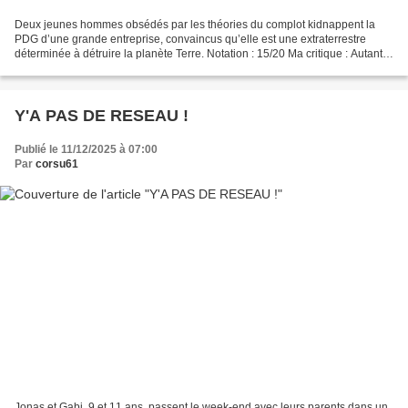
Deux jeunes hommes obsédés par les théories du complot kidnappent la
PDG d’une grande entreprise, convaincus qu’elle est une extraterrestre
déterminée à détruire la planète Terre. Notation : 15/20 Ma critique : Autant
vous prévenir de suite, ce film ressemble...
Y'A PAS DE RESEAU !
Publié le 11/12/2025 à 07:00
Par
corsu61
Jonas et Gabi, 9 et 11 ans, passent le week-end avec leurs parents dans un