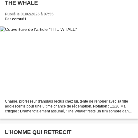
THE WHALE
Publié le 01/02/2026 à 07:55
Par
corsu61
Charlie, professeur d'anglais reclus chez lui, tente de renouer avec sa fille
adolescente pour une ultime chance de rédemption. Notation : 12/20 Ma
critique : Drame totalement assumé, "The Whale" reste un film sombre dans
lequel vous allez vous retrouver...
L'HOMME QUI RETRECIT