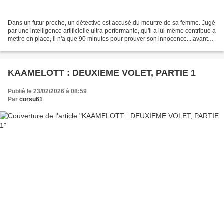
Dans un futur proche, un détective est accusé du meurtre de sa femme. Jugé
par une intelligence artificielle ultra-performante, qu'il a lui-même contribué à
mettre en place, il n'a que 90 minutes pour prouver son innocence... avant
qu'elle ne scelle son...
KAAMELOTT : DEUXIEME VOLET, PARTIE 1
Publié le 23/02/2026 à 08:59
Par
corsu61