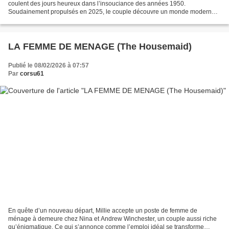
coulent des jours heureux dans l’insouciance des années 1950.
Soudainement propulsés en 2025, le couple découvre un monde moderne à
l’opposé de celui qu’ils connaissent. Pour Hélène,...
LA FEMME DE MENAGE (The Housemaid)
Publié le 08/02/2026 à 07:57
Par
corsu61
En quête d’un nouveau départ, Millie accepte un poste de femme de
ménage à demeure chez Nina et Andrew Winchester, un couple aussi riche
qu’énigmatique. Ce qui s’annonce comme l’emploi idéal se transforme