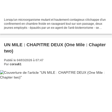
Lorsqu'un microorganisme mutant et hautement contagieux s'échappe d'un
confinement en chambre froide en ravageant tout sur son passage, deux
jeunes employés - épaulés par un ex-agent de l'anti-bioterrorisme - se
retrouvent à lutter pour leur propre survie...
UN MILE : CHAPITRE DEUX (One Mile : Chapter
two)
Publié le 04/03/2026 à 07:47
Par
corsu61