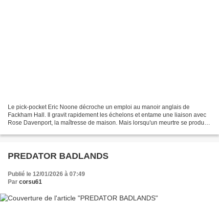
Le pick-pocket Eric Noone décroche un emploi au manoir anglais de
Fackham Hall. Il gravit rapidement les échelons et entame une liaison avec
Rose Davenport, la maîtresse de maison. Mais lorsqu'un meurtre se produit,
Eric se fait piéger, laissant Rose...
PREDATOR BADLANDS
Publié le 12/01/2026 à 07:49
Par
corsu61