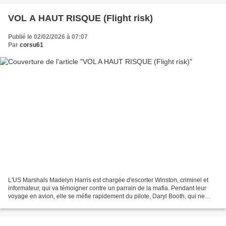
VOL A HAUT RISQUE (Flight risk)
Publié le 02/02/2026 à 07:07
Par
corsu61
L'US Marshals Madelyn Harris est chargée d'escorter Winston, criminel et
informateur, qui va témoigner contre un parrain de la mafia. Pendant leur
voyage en avion, elle se méfie rapidement du pilote, Daryl Booth, qui ne
semble pas être l'homme qu'il prétend......