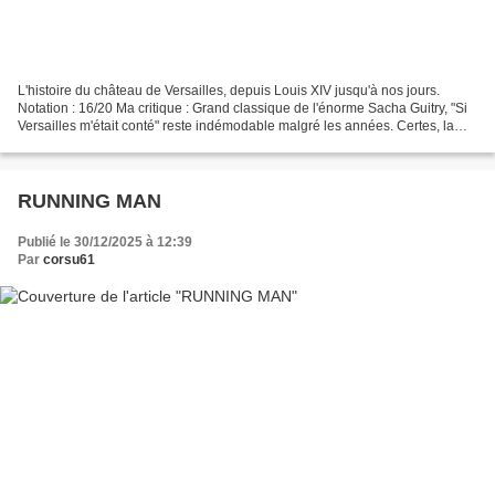
L'histoire du château de Versailles, depuis Louis XIV jusqu'à nos jours.
Notation : 16/20 Ma critique : Grand classique de l'énorme Sacha Guitry, "Si
Versailles m'était conté" reste indémodable malgré les années. Certes, la
réalisation reste datée et...
RUNNING MAN
Publié le 30/12/2025 à 12:39
Par
corsu61