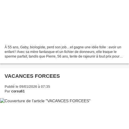
À 55 ans, Gaby, biologiste, perd son job…et gagne une idée folle : avoir un
enfant ! Avec sa mère fantasque et un fichier de donneurs, elle traque le
sperme parfait, tandis que Pierre, 56 ans, tente de rajeunir à tout prix pour
séduire. Mais l’amour pourrait...
VACANCES FORCEES
Publié le 09/01/2026 à 07:35
Par
corsu61