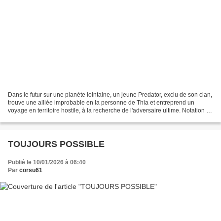
Dans le futur sur une planète lointaine, un jeune Predator, exclu de son clan,
trouve une alliée improbable en la personne de Thia et entreprend un
voyage en territoire hostile, à la recherche de l'adversaire ultime. Notation :
16,5/20 Ma critique : Et...
TOUJOURS POSSIBLE
Publié le 10/01/2026 à 06:40
Par
corsu61