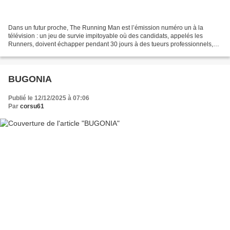
Dans un futur proche, The Running Man est l’émission numéro un à la
télévision : un jeu de survie impitoyable où des candidats, appelés les
Runners, doivent échapper pendant 30 jours à des tueurs professionnels,
sous l'œil avide d’un public captivé. Chaque...
BUGONIA
Publié le 12/12/2025 à 07:06
Par
corsu61