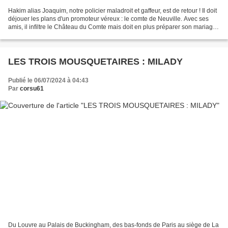
Hakim alias Joaquim, notre policier maladroit et gaffeur, est de retour ! Il doit
déjouer les plans d'un promoteur véreux : le comte de Neuville. Avec ses
amis, il infiltre le Château du Comte mais doit en plus préparer son mariage
avec Julia, à qui il...
LES TROIS MOUSQUETAIRES : MILADY
Publié le 06/07/2024 à 04:43
Par
corsu61
Du Louvre au Palais de Buckingham, des bas-fonds de Paris au siège de La