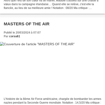
Alors que l'élu de son cœur va se marier, Maddie s'assied sur une chaise à
vœux dans la campagne irlandaise… Quand elle se relève, c'est elle la
fiancée, au lieu de sa meilleure amie ! Notation : 08/20 Ma critique :
Amateurs de guimauve, ce film est pour...
MASTERS OF THE AIR
Publié le 20/03/2024 à 07:07
Par
corsu61
L'histoire de la 8ème Air Force américaine, chargée de bombarder les armes
nazies pendant la Seconde Guerre mondiale. Notation : 14,5/20 Ma critique :