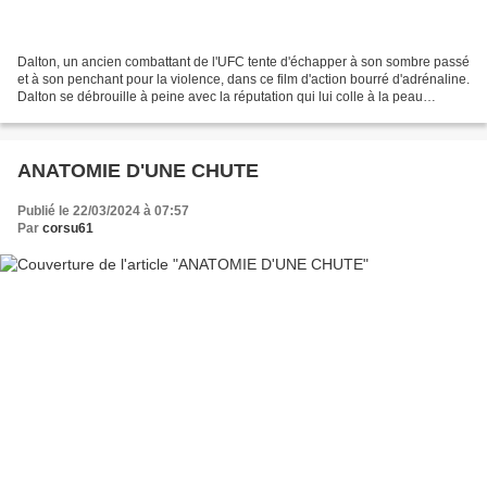
Dalton, un ancien combattant de l'UFC tente d'échapper à son sombre passé
et à son penchant pour la violence, dans ce film d'action bourré d'adrénaline.
Dalton se débrouille à peine avec la réputation qui lui colle à la peau
lorsqu'il est repéré par Frankie,...
ANATOMIE D'UNE CHUTE
Publié le 22/03/2024 à 07:57
Par
corsu61