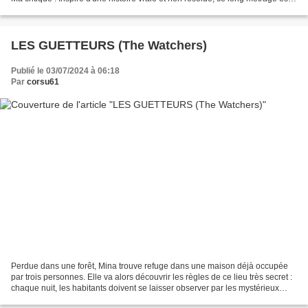
malheureusement raté. D'ailleurs,...
LES GUETTEURS (The Watchers)
Publié le 03/07/2024 à 06:18
Par
corsu61
Perdue dans une forêt, Mina trouve refuge dans une maison déjà occupée
par trois personnes. Elle va alors découvrir les règles de ce lieu très secret :
chaque nuit, les habitants doivent se laisser observer par les mystérieux
occupants de cette forêt....