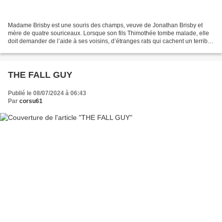
Madame Brisby est une souris des champs, veuve de Jonathan Brisby et
mère de quatre souriceaux. Lorsque son fils Thimothée tombe malade, elle
doit demander de l’aide à ses voisins, d’étranges rats qui cachent un terrible
secret. Notation : 18/20 Ma critique...
THE FALL GUY
Publié le 08/07/2024 à 06:43
Par
corsu61