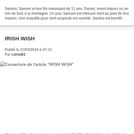
Sandra, Samuel et leur fils malvoyant de 11 ans, Daniel, vivent depuis un an
loin de tout, à la montagne. Un jour, Samuel est retrouvé mort au pied de leur
maison. Une enquête pour mort suspecte est ouverte. Sandra est bientôt
inculpée malgré le doute...
IRISH WISH
Publié le 21/03/2024 à 07:31
Par
corsu61