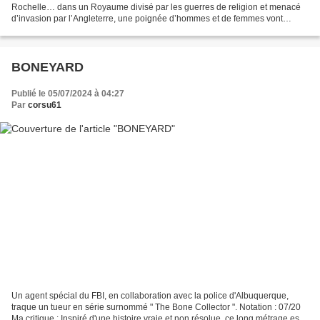
Rochelle… dans un Royaume divisé par les guerres de religion et menacé
d’invasion par l’Angleterre, une poignée d’hommes et de femmes vont
croiser leurs épées et lier leur destin...
BONEYARD
Publié le 05/07/2024 à 04:27
Par
corsu61
Un agent spécial du FBI, en collaboration avec la police d'Albuquerque,
traque un tueur en série surnommé " The Bone Collector ". Notation : 07/20
Ma critique : Inspiré d'une histoire vraie et non résolue, ce long métrage est