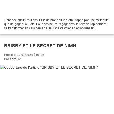
1 chance sur 19 millions. Plus de probabilité d’être frappé par une météorite
que de gagner au loto. Pour nos heureux gagnants, le rêve va rapidement
se transformer en cauchemar, et leur vie va voler en éclat dans un
spectaculaire feu d’artifices de comédie...
BRISBY ET LE SECRET DE NIMH
Publié le 13/07/2024 à 06:45
Par
corsu61