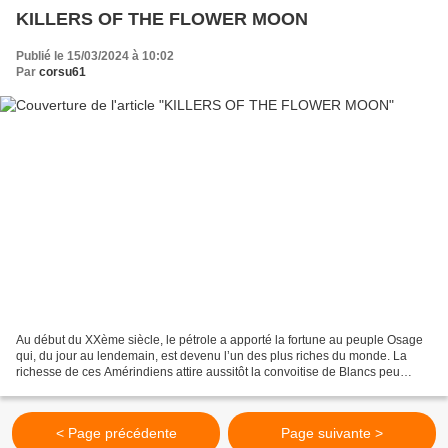
KILLERS OF THE FLOWER MOON
Publié le 15/03/2024 à 10:02
Par
corsu61
Au début du XXème siècle, le pétrole a apporté la fortune au peuple Osage
qui, du jour au lendemain, est devenu l’un des plus riches du monde. La
richesse de ces Amérindiens attire aussitôt la convoitise de Blancs peu
recommandables qui intriguent, soutirent...
< Page précédente
Page suivante >