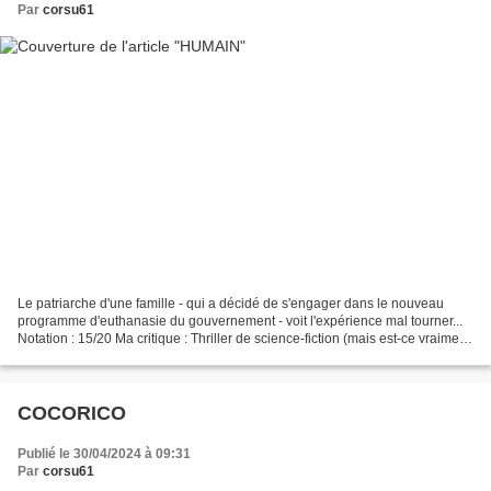
Par
corsu61
Le patriarche d'une famille - qui a décidé de s'engager dans le nouveau
programme d'euthanasie du gouvernement - voit l'expérience mal tourner...
Notation : 15/20 Ma critique : Thriller de science-fiction (mais est-ce vraiment
le cas ?), "Humane" se présente...
COCORICO
Publié le 30/04/2024 à 09:31
Par
corsu61