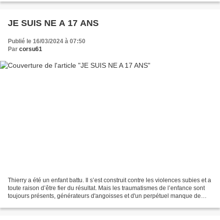
JE SUIS NE A 17 ANS
Publié le 16/03/2024 à 07:50
Par
corsu61
Thierry a été un enfant battu. Il s’est construit contre les violences subies et a
toute raison d’être fier du résultat. Mais les traumatismes de l’enfance sont
toujours présents, générateurs d'angoisses et d'un perpétuel manque de
confiance en soi. L’annonce...