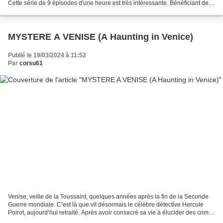
Cette série de 9 épisodes d'une heure est très intéressante. Bénéficiant de
beaucoup de moyens, elle...
MYSTERE A VENISE (A Haunting in Venice)
Publié le 19/03/2024 à 11:52
Par
corsu61
Venise, veille de la Toussaint, quelques années après la fin de la Seconde
Guerre mondiale. C’est là que vit désormais le célèbre détective Hercule
Poirot, aujourd’hui retraité. Après avoir consacré sa vie à élucider des crimes
et avoir été témoin de...