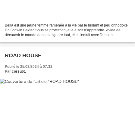
Bella est une jeune femme ramenée à la vie par le brillant et peu orthodoxe
Dr Godwin Baxter. Sous sa protection, elle a soif d’apprendre. Avide de
découvrir le monde dont elle ignore tout, elle s'enfuit avec Duncan
Wedderburn, un avocat habile et débauché,...
ROAD HOUSE
Publié le 25/03/2024 à 07:32
Par
corsu61