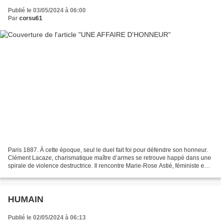
Publié le 03/05/2024 à 06:00
Par
corsu61
Paris 1887. À cette époque, seul le duel fait foi pour défendre son honneur.
Clément Lacaze, charismatique maître d’armes se retrouve happé dans une
spirale de violence destructrice. Il rencontre Marie-Rose Astié, féministe en
avance sur son époque, et...
HUMAIN
Publié le 02/05/2024 à 06:13