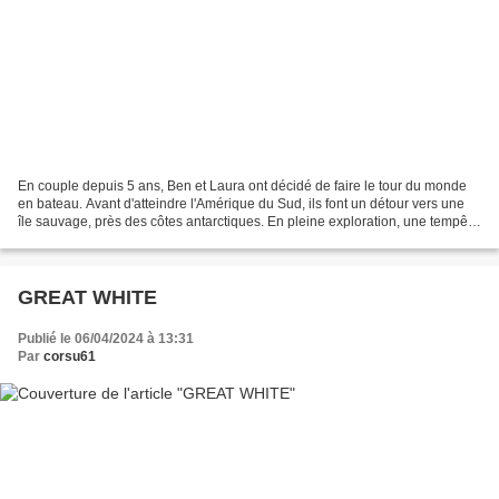
En couple depuis 5 ans, Ben et Laura ont décidé de faire le tour du monde
en bateau. Avant d'atteindre l'Amérique du Sud, ils font un détour vers une
île sauvage, près des côtes antarctiques. En pleine exploration, une tempête
s'abat sur eux et leur bateau...
GREAT WHITE
Publié le 06/04/2024 à 13:31
Par
corsu61