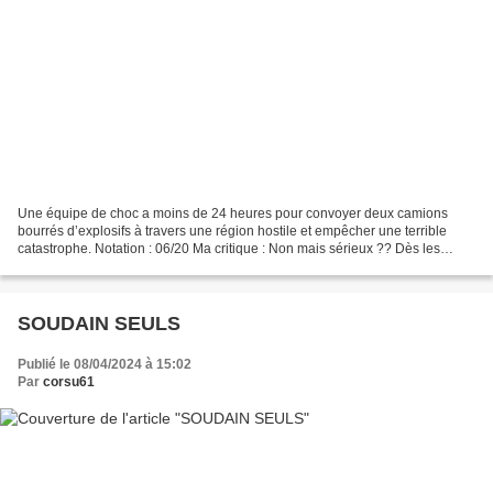
Une équipe de choc a moins de 24 heures pour convoyer deux camions
bourrés d’explosifs à travers une région hostile et empêcher une terrible
catastrophe. Notation : 06/20 Ma critique : Non mais sérieux ?? Dès les
premières scènes, on craint le pire !...
SOUDAIN SEULS
Publié le 08/04/2024 à 15:02
Par
corsu61