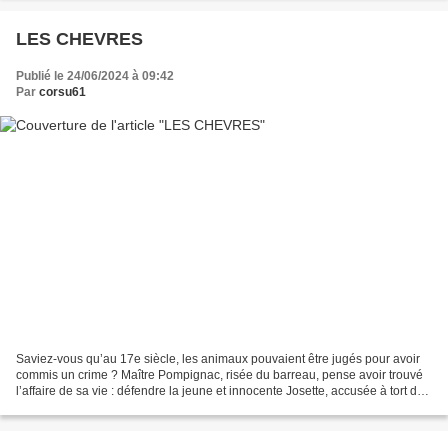
LES CHEVRES
Publié le 24/06/2024 à 09:42
Par
corsu61
Saviez-vous qu’au 17e siècle, les animaux pouvaient être jugés pour avoir
commis un crime ? Maître Pompignac, risée du barreau, pense avoir trouvé
l’affaire de sa vie : défendre la jeune et innocente Josette, accusée à tort du
meurtre d’un maréchal… Mais...