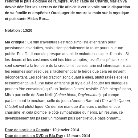
l'endroit le plus éloignée de l'Empire. Avec l'aide de Charity, Mariah va
devoir démêler les secrets de l'île afin de lever le voile sur la disparition
de sa famille et empêcher Otto Luger de mettre la main sur la mystique
et puissante Midas Box...
Notation
: 13/20
Ma critique
:
Ce film d'aventures est trop simpliste et enfantin pour
passionner les adultes, mais il tient parfaitement la route pour un jeune
public. En effet, il cumule presque autant de maladresses que d'atouts... Si
les décors et les costumes sont très bien adaptés, les effets spéciaux, eux,
sont souvent à la frontière de la crédibilité. Le scénario est intéressant, mais
les énigmes sont résolues si facilement par le héros que cela en devient
déconcertant. Les scènes d'action sont, quant à elles, plutôt ratées et elles
ressemblent plus à une fable enfantine (il n'y a qu'à écouter les dialogues
pour en être convaincu) qu'à un "Indiana Jones" revisité. Côté interprétation,
Mis à part celle de Sam Neill (
Calme blanc, Daybreakers
) qui campe
parfaitement le méchant, celle du jeune Aneurin Barnard (
The white Queen,
Citadel
) est plutôt figée. Ce dernier manque d'ailleurs cruellement de
charisme, et cela plombe le côté sympathique du héros. En résumé, ce
divertissement fait passer un moment plus gentillet que passionnant...
Date de sortie au Canada
: 10 janvier 2014
Date de sortie en DVD et Blu-Ray
: 12 mars 2014